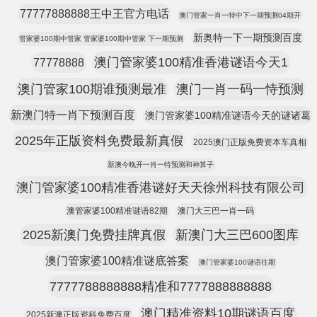
77777888888王中王官方电话
澳门管家一肖一特中下一期预测04期开
新奥特一下一期预测百度
管家婆100期中管家 管家婆100期中管家 下一期预测
澳门管家婆100精准香港谜语今天1
77778888
澳门管家100期谁预测最准
澳门一肖一码一恃预测
新澳门特一肖下预测百度
澳门管家婆100精准谜语今天的谜诸葛
2025年正版资料免费最新真假
2025澳门正版免费资本车真相
新澳今晚开一肖一特预测和神算子
澳门管家婆100精准香港谜好天天徐州科技有限公司
澳管家婆100精准谜语82期
澳门大三巴一肖一码
2025新澳门免费挂牌真假
新澳门大三巴600图库
澳门管家婆100精准谜底答案
澳门管家婆100谜语往期
7777788888888精准和7777888888888
澳门精准资料10期谜语百度
2025新澳正版资科免费百度