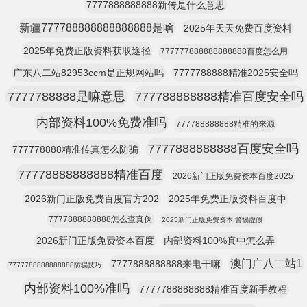
7777888888888新传是什么意思
新疆777788888888888888是啥
2025年天天免费百度资料
2025年免费正版资料获取途径
777777888888888888百度怎么用
广东八二站82953ccm是正规网站吗
7777788888精准2025安全吗
7777788888是嘛意思
777788888888精准百度安全吗
内部资料100%免费准吗
777788888888精准的来源
7777888888888百度安全吗
777778888精准传真怎么防骗
77778888888888精准百度
2026新门正版免费资本百度2025
2026新门正版免费百度官方202
2025年免费正版资料百度中
7777888888888怎么查真伪
2025新门正版免费资本,警惕虚假
2026新门正版免费资本百度
内部资料100%真中怎么弄
澳门广八二站1
7777888888888来电干嘛
7777788888888888防骗技巧
内部资料100%准吗
7777788888888精准百度新手教程