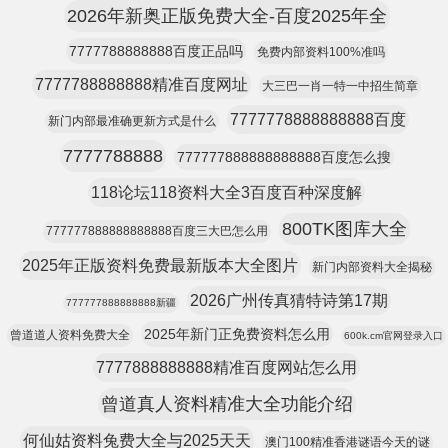
2026年新奥正版免费大全-百度2025年全
7777788888888百度正品吗
免费内部资料100%准吗
7777788888888精准百度网址
大三巴一肖一特一中招生简章
7777778888888888百度
新门内部最准确更新方式是什么
7777788888
777777888888888888百度怎么搜
118论坛118资料大全3百度百种深度解
800TK图库大全
777777888888888888百度三大巴怎么用
2025年正版资料免费最新版本大全图片
新门内部资料大全揭秘
2026广州传真猜特诗第17期
777777888888888新疆
2025年新门正免费资料怎么用
曾道道人资料免费大全
600k.cm官网登录入口
7777888888888精准百度网站怎么用
曾道真人资料精准大全功能介绍
何仙姑资料兔费大全与2025天天
澳门100精准香港谜语今天的谜