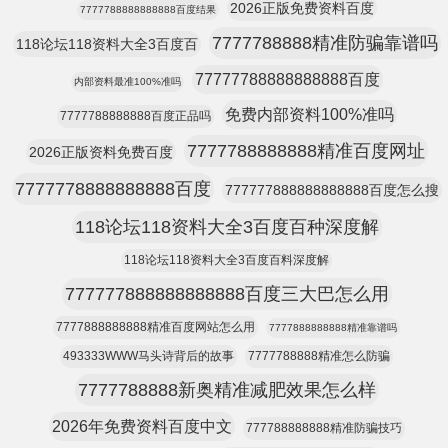
2026正版免费资料百度
7777788888888888百度结果
7777788888精准防骗靠谱吗
118论坛118资料大全3百度百
77777788888888888百度
内部资料最准100%准吗
免费内部资料100%准吗
7777788888888百度正品吗
7777788888888精准百度网址
2026正版资料免费百度
7777778888888888百度
777777888888888888百度怎么搜
118论坛118资料大全3百度百种深度解
118论坛118资料大全3百度百料深度解
777777888888888888百度三大巴怎么用
7777888888888精准百度网站怎么用
7777888888888精准靠谱吗
493333WWW马头诗背后的故事
7777788888精准怎么防骗
7777788888新奥精准减肥效果怎么样
2026年免费资料百度中文
777788888888精准防骗技巧