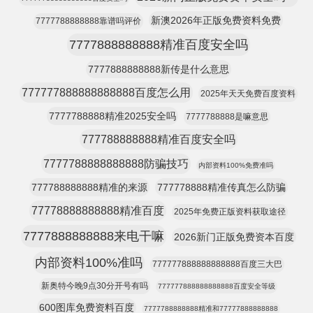
新澳2026年正版免费资料免费
7777788888888靠谱吗评价
7777888888888精准百度安全吗
7777888888888新传是什么意思
777777888888888888百度怎么用
2025年天天免费百度资料
7777788888精准2025安全吗
7777788888是嘛意思
777788888888精准百度安全吗
7777788888888888防骗技巧
内部资料100%免费准吗
777788888888精准的来源
777778888精准传真怎么防骗
77778888888888精准百度
2025年免费正版资料获取途径
7777888888888来电干嘛
2026新门正版免费资本百度
内部资料100%准吗
777777888888888888百度三大巴
新奥特今晚9点30分开号有吗
777777888888888888百度安全等级
600图库免费资料百度
7777788888888精准和77777888888888