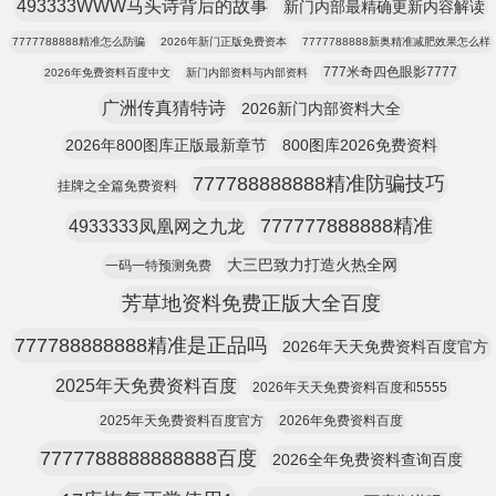
493333WWW马头诗背后的故事
新门内部最精确更新内容解读
7777788888精准怎么防骗
2026年新门正版免费资本
7777788888新奥精准减肥效果怎么样
777米奇四色眼影7777
2026年免费资料百度中文
新门内部资料与内部资料
广洲传真猜特诗
2026新门内部资料大全
2026年800图库正版最新章节
800图库2026免费资料
777788888888精准防骗技巧
挂牌之全篇免费资料
777777888888精准
4933333凤凰网之九龙
大三巴致力打造火热全网
一码一特预测免费
芳草地资料免费正版大全百度
777788888888精准是正品吗
2026年天天免费资料百度官方
2025年天免费资料百度
2026年天天免费资料百度和5555
2025年天免费资料百度官方
2026年免费资料百度
7777788888888888百度
2026全年免费资料查询百度