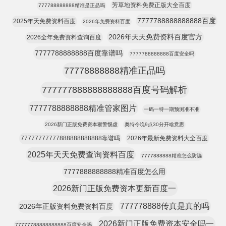
芳草地资料免费正版大全百度
777788888888精准是正品吗
7777788888888888百度
2025年天免费资料百度
2026年免费资料百度
2026年天天免费资料百度官方
2026全年免费资料查询百度
7777788888888百度靠谱吗
7777788888888百度安全吗
77778888888精准正品吗
777777888888888888百度号码解析
7777788888888精准管家图片
一码一特一期预测准不准
2026新门正版免费资本猴警惕虚
奥特今晚9点30分开啥意思
77777777777888888888888靠谱吗
2026年最新免费资料大全百度
2025年天天免费查询资料百度
7777888888精准怎么防骗
7777888888888精准百度怎么用
2026新门正版免费资本更新百度一
777778888传真是真的吗
2026年正版资料免费资料百度
2026新门正版免费资本安全吗一
77777788888888888百度安全吗