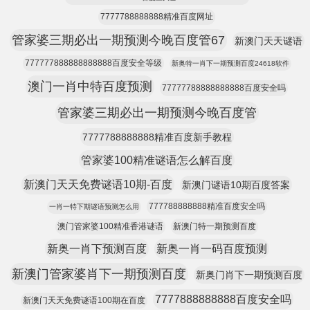
7777788888888精准百度网址
管家婆三期必出一期预测今晚百度管67
新澳门天天谜语
777777888888888888百度安全等级
新奥特一肖下一期预测百度24618软件
澳门一肖中特百度预测
77777788888888888百度安全吗
管家婆三期必出一期预测今晚百度管
7777788888888精准百度新手教程
管家婆100精准谜语怎么解百度
新澳门天天免费谜语10期-百度
新澳门谜语10期百度答案
777788888888精准百度安全吗
一肖一特下期谜语预测怎么用
澳门管家婆100精准香港谜语
新澳门特一期预测百度
新奥一肖下预测百度
新奥一肖一码百度预测
新澳门管家婆肖下一期预测百度
新奥门肖下一期预测百度
7777888888888百度安全吗
新澳门天天免费谜语100期在百度