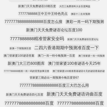
新澳门天天免费谜语10期百度
大巴三免费资料大全百度网盘
7777788888王中王中王特色亮点
澳彩十二生肖预测
777777888888888888百度怎么搜
澳彩一肖一码下期预测
新澳门天天免费谜语论坛百度100
7777888888精准管家安全吗
新澳门天天免费谜语百度论坛
二四六香港期期中预测准百度一下
新澳一下期预测百度
澳门管家婆100谜语答案
澳门一肖一特今晚预测一百度
澳门管家婆一肖一码预测
新澳门大三巴600图库
澳门管家婆100准谜语今天25年
7777788888精准一肖一码的背景故事没查
澳门管家婆100精准香港谜语今天的谜语香港的谜
管家婆三期必出一期预测今晚百度管67
777777888888888888百度三大巴怎么用
新澳门天天免费谜语诗曲百度
新澳门天天免费谜语四七百度
77777788888888888百度
7777778888888888百度