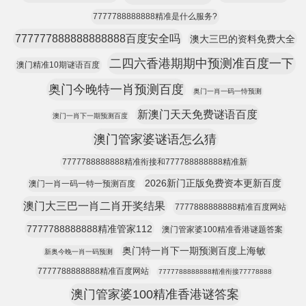
7777788888888精准是什么服务?
777777888888888888百度安全吗
澳大三巴的资料免费大全
二四六香港期期中预测准百度一下
澳门精准10期谜语百度
奥门今晚特一肖预测百度
奥门一肖一码一恃预测
新澳门天天免费谜语百度
澳门一肖下一期预测百度
澳门管家婆谜语怎么猜
7777788888888精准衔接和777788888888精准新
2026新门正版免费资本更新百度
澳门一肖一码一特一预测百度
澳门大三巴一肖二肖开奖结果
7777888888888精准百度网站
7777788888888精准管家112
澳门管家婆100精准香港谜题答案
奥门特一肖下一期预测百度上海敏
新奥今晚一肖一码预测
7777788888888精准百度网站
7777788888888精准衔接77778888
澳门管家婆100精准香港谜答案