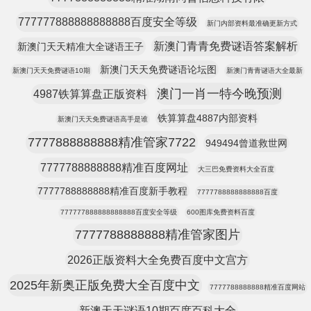
777777888888888888百度安全等级
新门内部资料最准确更新方式
新澳门青青免费谜语答案解析
新澳门天天精准大全谜语王子
新澳门天天免费谜语论坛图
新澳门天天免费谜语10期
新澳门青青谜语大全最新
澳门一肖一特今晚预测
4987铁算算盘正版资料
铁算算盘4887内部资料
新澳门天天免费谜语高手是谁
7777888888888精准管家7722
949494曾道救世网
7777788888888精准百度网址
大三巴免费资料大全百度
7777788888888精准百度新手教程
7777788888888888百度
777777888888888888百度安全等级
600图库免费资料百度
7777788888888精准管家图片
2026正版资料大全免费百度中文宫方
2025年新奥正版免费大全百度中文
7777788888888精准百度网站
新澳天天谜语10期百度百科大全