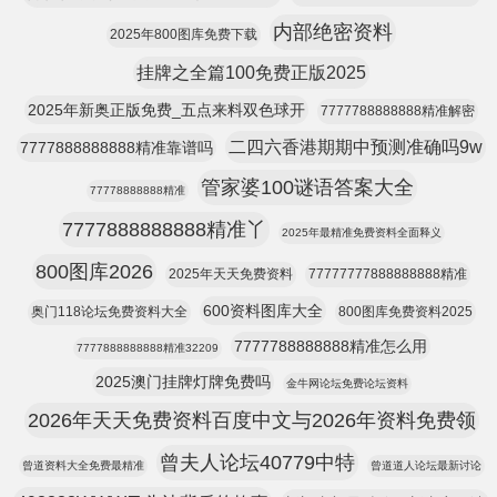
内部绝密资料
2025年800图库免费下载
挂牌之全篇100免费正版2025
2025年新奥正版免费_五点来料双色球开
7777788888888精准解密
二四六香港期期中预测准确吗9w
7777888888888精准靠谱吗
管家婆100谜语答案大全
77778888888精准
7777888888888精准丫
2025年最精准免费资料全面释义
800图库2026
2025年天天免费资料
77777777888888888精准
600资料图库大全
奥门118论坛免费资料大全
800图库免费资料2025
7777788888888精准怎么用
7777888888888精准32209
2025澳门挂牌灯牌免费吗
金牛网论坛免费论坛资料
2026年天天免费资料百度中文与2026年资料免费领
曾夫人论坛40779中特
曾道资料大全免费最精准
曾道道人论坛最新讨论