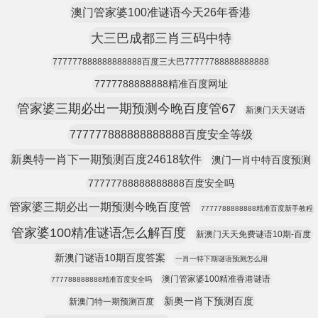
澳门管家婆100准谜语今天26年香港
大三巴成都三肖三码中特
777777888888888888百度三大巴77777788888888888
7777788888888精准百度网址
管家婆三期必出一期预测今晚百度管67
新澳门天天谜语
777777888888888888百度安全等级
新奥特一肖下一期预测百度24618软件
澳门一肖中特百度预测
77777788888888888百度安全吗
管家婆三期必出一期预测今晚百度管
7777788888888精准百度新手教程
管家婆100精准谜语怎么解百度
新澳门天天免费谜语10期-百度
新澳门谜语10期百度答案
一肖一特下期谜语预测怎么用
澳门管家婆100精准香港谜语
777788888888精准百度安全吗
新奥一肖下预测百度
新澳门特一期预测百度