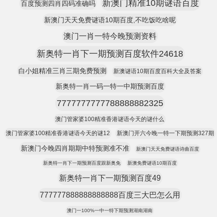
新澳门精准10期谜语百度
百度预测四肖四码准确吗
新澳门天天免费谜语10期百度,不吃饭吃啥呢
澳门一肖一特今晚预测资料
新奥特一肖下一期预测百度软件24618
白小姐精准三肖三期免费预测
新澳谜语10期百度百科大全及答案
新奥特一肖一码一特一中期预测百度
7777777777788888882325
澳门管家婆100精准香港谜语今天的谜什么
澳门管家婆100精准香港谜语今天的谜12
新澳门开六今晚一特一下期预测327期
新澳门今晚四肖期期中特预测准不准
新澳门天天免费谜语诗曲百度
新奥特一肖下一期预测百度跟新奥免
新澳免费谜语10期百度
新奥特一肖下一期预测百度49
777777888888888888百度三大巴怎么用
澳门一100%一中一特下期预测湖南湖南