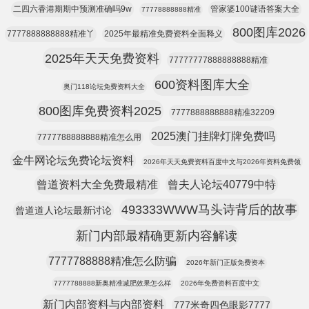
二四六香港期期中预测准确吗9w
管家婆100谜语答案大全
77778888888精准
800图库2026
7777888888888精准丫
2025年最精准免费资料全面释义
2025年天天免费资料
77777777888888888精准
600资料图库大全
奥门118论坛免费资料大全
800图库免费资料2025
7777888888888精准32209
2025澳门挂牌灯牌免费吗
7777788888888精准怎么用
金牛网论坛免费论坛资料
2026年天天免费资料百度中文与2026年资料免费领
曾道资料大全免费最精准
曾夫人论坛40779中特
493333WWW马头诗背后的故事
曾道道人论坛最新讨论
新门内部最精确更新内容解读
7777788888精准怎么防骗
2026年新门正版免费资本
7777788888新奥精准减肥效果怎么样
2026年免费资料百度中文
新门内部资料与内部资料
777米奇四色眼影7777