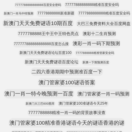
77777888888888精准百度安全吗
7777788888888888百度安全密码
77778888888新准新疆
7777888888888精准百度安全吗
新澳门一肖马中特预测
新澳门天天免费谜语10期百度
大巴三免费资料大全百度网盘
7777788888王中王中王特色亮点
澳彩十二生肖预测
澳彩一肖一码下期预测
777777888888888888百度怎么搜
新澳门天天免费谜语论坛百度100
7777888888精准管家安全吗
新澳门天天免费谜语百度论坛
新澳一下期预测百度
二四六香港期期中预测准百度一下
澳门管家婆100谜语答案
澳门一肖一特今晚预测一百度
澳门管家婆一肖一码预测
澳门管家婆100准谜语今天25年
新澳门大三巴600图库
7777788888精准一肖一码的背景故事没查
澳门管家婆100精准香港谜语今天的谜语香港的谜