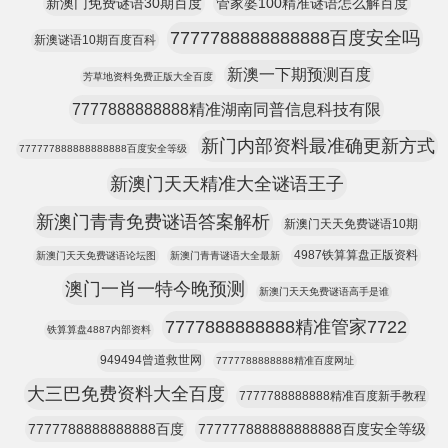
新澳门免费谜语30期百度
管家婆100精准谜语怎么解百度
7777788888888888百度安全吗
新澳谜语10期百度百科
新澳一下期预测百度
芳草地资料免费正版大全百度
7777888888888精准湖南同普信息科技有限
新门内部资料最准确更新方式
777777888888888888百度安全等级
新澳门天天精准大全谜语王子
新澳门青青免费谜语答案解析
新澳门天天免费谜语10期
4987铁算算盘正版资料
新澳门天天免费谜语论坛图
新澳门青青谜语大全最新
澳门一肖一特今晚预测
新澳门天天免费谜语高手是谁
7777888888888精准管家7722
铁算算盘4887内部资料
949494曾道救世网
7777788888888精准百度网址
大三巴免费资料大全百度
7777788888888精准百度新手教程
7777788888888888百度
777777888888888888百度安全等级