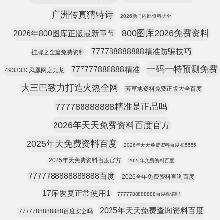
广洲传真猜特诗
2026新门内部资料大全
800图库2026免费资料
2026年800图库正版最新章节
777788888888精准防骗技巧
挂牌之全篇免费资料
一码一特预测免费
777777888888精准
4933333凤凰网之九龙
大三巴致力打造火热全网
芳草地资料免费正版大全百度
777788888888精准是正品吗
2026年天天免费资料百度官方
2025年天免费资料百度
2026年天天免费资料百度和5555
2025年天免费资料百度官方
2026年免费资料百度
7777788888888888百度
2026全年免费资料查询百度
17库恢复正常使用1
7777788888888百度靠谱吗
2025年天天免费查询资料百度
7777788888888百度安全吗