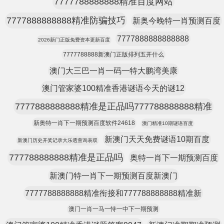
7777788888888精准百度网站
7777888888888精准防骗技巧
新奥今晚特一肖预测百度
7777888888888888
2026新门正版免费资本更新百度
7777788888新澳门正版排列五开什么
澳门大三巴一肖一码一特大鹏湾美康
澳门管家婆100精准香港谜语今天的谜12
7777888888888精准是正品吗777788888888精准
新奥特一肖下一期预测百度软件24618
澳门精准10期谜语百度
新澳门天天免费谜语10期百度
新澳门历史开奖记录大乐透查询表双
777788888888精准是正品吗
奥特一肖下一期预测百度
新澳门特一肖下一期预测百度新澳门
7777788888888精准衔接和777788888888精准新
澳门一肖一马一恃一中下一期预测