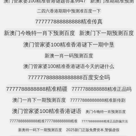
澳门管家婆100精准香港谜题答案9947
新澳门准期期准预测
二四六香港期期中预测准百度一下
777777888888888精准传真
新澳门今晚特一肖下预测百度
新澳门下一期预测百度
澳门管家婆100精准香港谜下一期中垦
新澳一肖一码预测百度
澳门管家婆100精准香港谜语今天的谜什么
777777888888888888百度安全吗
7777788888888精准精疆
7777788888888精准正品吗
澳门一肖下一期预测百度
77777888888888精准新传剧
澳门管家婆100精准香港谜语
奥门今晚特一肖预测百度
7777888888888精准777788888888精准
777788888888精准正品防骗方法
新奥特一码下一期预测百度
2025新门正版免费资本,警惕虚假