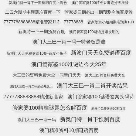
新奥门特一肖下一期预测百度上海敏
澳门管家婆100精准香港谜好天天徐
二四六期期中预测准百度一下
管家婆三期必出一期预测今晚百度管
7777788888888精准管家112
77778888
管家婆白小姐期期准预测100
新奥特一下一期预测百度
澳门管家婆100谜语是谁发明的
澳门大三巴一肖一码一特老板是谁
新澳门天天免费谜语百度
新澳门天天免费谜语10期-百度小兔子
澳门管家婆100准谜语今天25年
大三巴的资料免费大全一同新门天天
澳大三巴的资料免费大全
澳门大三巴一肖二肖开奖结果
澳门大三巴一肖二码的坐井观天
7777788888888精准新官家
澳门管家婆100谜语答案头码诗
管家婆100精准谜题怎么解百度
新澳门免费谜语20期百度
新奥门特一肖下预测百度
澳门大三巴一肖一码
澳门精准资料10期谜语百度