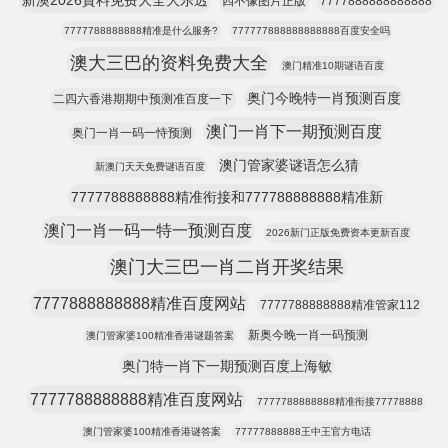
新澳2026資料免费大全大乐透
四不像图片正版
7777888888888888
7777788888888精准是什么服务?
777777888888888888百度安全吗
澳大三巴的资料免费大全
澳门精准10期谜语百度
奥门今晚特一肖预测百度
二四六香港期期中预测准百度一下
澳门一肖下一期预测百度
奥门一肖一码一恃预测
澳门管家婆谜语怎么猜
新澳门天天免费谜语百度
7777788888888精准衔接和777788888888精准新
澳门一肖一码一特一预测百度
2026新门正版免费资本更新百度
澳门大三巴一肖二肖开奖结果
7777888888888精准百度网站
7777788888888精准管家112
新奥今晚一肖一码预测
澳门管家婆100精准香港谜题答案
奥门特一肖下一期预测百度上海敏
7777788888888精准百度网站
7777788888888精准衔接77778888
澳门管家婆100精准香港谜答案
77777888888王中王官方电话