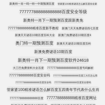
新奥特一肖一码一特一中期预测百度
管家婆100精准谜语怎么解百度你全家
777777888888888888百度安全等级
新奥特一肖下一期预测百度跟新奥免
7777788888888精准百度新手教程
新澳门天天免费谜语四七百度
新澳天天谜语10期百度百科大全
新澳门免费谜语10期百度4
奥门特一期预测百度
新澳天天谜语10期百度百科
新澳免费谜语10期百度
新奥特一肖下一期预测百度软件24618
大三巴免费资料大全百度
777777888888888888百度号码解析
7777788888888百度安全吗
777777888888888888百度三大巴怎么用
77777788888888888百度安全吗
7777788888888888百度安全密码
管家婆100精准谜语怎么解百度五四青年节代表什么生肖
7777788888888精准百度网址
77777788888888888百度