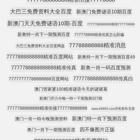
大巴三免费资料大全百度
新澳门免费谜语10期百度
新澳门天天免费谜语10期-百度
7777788888888精准777778888
新奥特一肖下一期预测百度
777778888精准传真怎么防骗
77788888888精准消息
大巴三免费资料大全百度网盘
7777888888888精准百度网站
新奥特一肖下一期预测百度49
7777788888888888精准传真
新奥一肖一码百度预测
7777788888888888传真白
77777777788888888百度网站
澳门管家婆100精准谜语今天的谜诸葛
新澳门开六今晚一特一下期预测327期
7777788888888精准街接777778888888
www.49900.com开奖查询-百度
新澳门特一肖下预测百度
澳门一肖一特今晚预测资料
四不像图片正版
奥门一肖下一期预测百度