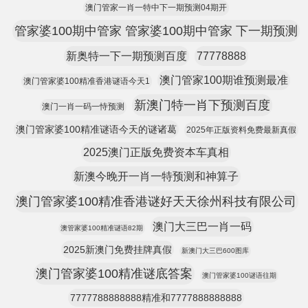
澳门管家一肖一特中下一期预测04期开
管家婆100期中管家 管家婆100期中管家 下一期预测
新奥特一下一期预测百度
77778888
澳门管家100期谁预测最准
澳门管家婆100精准香港谜语今天1
新澳门特一肖下预测百度
澳门一肖一码一恃预测
澳门管家婆100精准谜语今天的谜诸葛
2025年正版资料免费最新真假
2025澳门正版免费资本车真相
新澳今晚开一肖一特预测和神算子
澳门管家婆100精准香港谜好天天徐州科技有限公司
澳门大三巴一肖一码
澳管家婆100精准谜语82期
2025新澳门免费挂牌真假
新澳门大三巴600图库
澳门管家婆100精准谜底答案
澳门管家婆100谜语往期
7777788888888精准和7777888888888