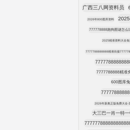
广西三八网资料员
20
2026年800图库资料
777778888跑狗图谜怎么
2025精准资料大全
7777788888888精准街接777778
777778888888
7777788888精
600图库兔
777778888
2026年新奥正版免费大全-
大三巴一肖一特一
77777788888888