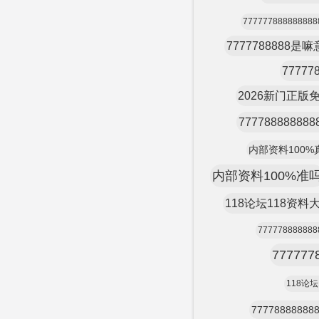
7777778888888
7777788888是
7777
2026新门正版
7777888888
内部资料100
内部资料100%准
118论坛118资料
7777788888
777777
118论
777788888