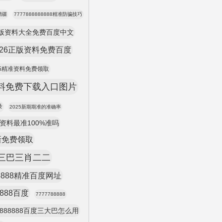
准精疆
7777888888888精准防骗技巧
正版资料大全免费百度中文
026正版资料免费百度
25精准资料免费领取
资料免费下载入口图片
录
2025新期期准的准确率
资料最准100%准吗
新免费领取
三巴三肖二二
888888精准百度网址
8888百度
7777788888
888888888百度三大巴怎么用