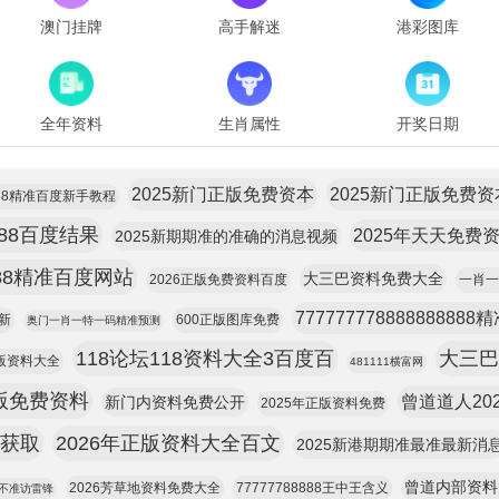
澳门挂牌
高手解迷
港彩图库
全年资料
生肖属性
开奖日期
2025新门正版免费资本
2025新门正版免费
8888精准百度新手教程
8888百度结果
2025年天天免费
2025新期期准的准确的消息视频
8888精准百度网站
大三巴资料免费大全
2026正版免费资料百度
一肖一
777777778888888888
新
600正版图库免费
奥门一肖一特一码精准预测
118论坛118资料大全3百度百
大三巴
正版资料大全
481111横富网
正版免费资料
曾道道人20
新门内资料免费公开
2025年正版资料免费
费获取
2026年正版资料大全百文
2025新港期期准最准最新消
曾道内部资料
2026芳草地资料免费大全
77777788888王中王含义
不准访雷锋