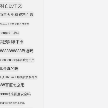
资料百度中文
025年天免费资料百度
026年天天免费资料百度官方
88888精准正品吗
一期预测准不准
888888888888靠谱吗
7888888888精准百度怎么用
8传真是真的吗
新澳2026年正版免费资料免费
88888百度怎么用
888888精准百度安全吗
78888精准传真怎么防骗