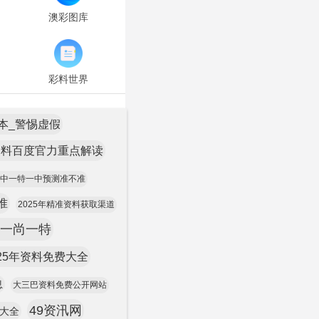
澳彩图库
彩料世界
资本_警惕虚假
资料百度官力重点解读
中一特一中预测准不准
精准
2025年精准资料获取渠道
一尚一特
25年资料免费大全
息
大三巴资料免费公开网站
49资汛网
大全