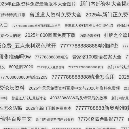
新门内部资料大全揭
2025年正版资料免费最新版本大全图片
曾道道人资料免费大全
2025年新门正免
真猜特诗第17期
录入口
曾道真人资料精准大全功能介绍
何仙姑
7777888888888精准百度网站怎么用
2025年800图库免费下载
挂牌之全篇1
谜语今天的谜
内部绝密资料
正版免费_五点来料双色球开
7777788888888精准解密
77
预测准确吗9w
管家婆100谜语答案大全
7
77778888888精准
800图库2026
释义
奥门118论
2025年天天免费资料
77777777888888888精准
7777788888888精准怎么用
20
7777888888888精准32209
费论坛资料
2026年天天免费资料百度中文与2026年资料免费领
曾
493333WWW马头诗背后的故事
9中特
曾道道人论坛最新讨论
新门内部最
7777788888新奥精
8精准怎么防骗
2026年新门正版免费资本
免费资料百度中文
777米奇四色眼影7777
新门内部资料与内部资料