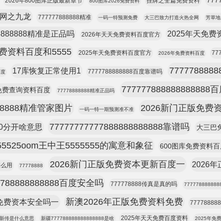
77
2026年800图库正版最新章节
挂牌之全篇免费资料
800图库2026免费资料
凤凰网之九龙
777777888888精准
一码一特预测免费
大三巴致力打造火热全网
芳草地
88888888精准是正品吗
2025年天免
2026年天天免费资料百度官方
免费资料百度和5555
2025年天免费资料百度官方
77
2026年免费资料百度
77777888
17库恢复正常使用1
7777788888888百度靠谱吗
百度
7777778888888888
天免费查询资料百度
77778888888精准正品吗
888888精准管家图片
2026新门正版免费
一码一特一期预测准不准
77777777777888888888888靠谱吗
0分开啥意思
大三巴
55525oom王中王5555555的寓意和象征
600图库免费资料百
2026新门正版免费资本更新百度一
2026
怎么用
77778888
7788888888888百度安全吗
777778888传真是真的吗
7777788888
新澳2026年正版免费资料免费
版免费资本安全吗一
7777888
2025年天天免费百度资料
888新传是什么意思
新疆777788888888888888是啥
2025年