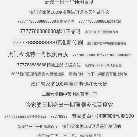
新澳一肖一码预测百度
澳门管家婆100精准香港谜语今天的谜什么
777777888888888888百度安全吗
7777788888888精准精疆
7777788888888精准正品吗
澳门一肖下一期预测百度
77777888888888精准新传剧
澳门管家婆100精准香港谜语
奥门今晚特一肖预测百度
7777888888888精准777788888888精准
777788888888精准正品防骗方法
新奥特一码下一期预测百度
2025新门正版免费资本,警惕虚假
新奥门特一肖下一期预测百度上海敏
澳门管家婆100精准香港谜好天天徐
二四六期期中预测准百度一下
管家婆三期必出一期预测今晚百度管
管家婆白小姐期期准预测100
77778888
7777788888888精准管家112
澳门管家婆100谜语是谁发明的
新奥特一下一期预测百度
澳门大三巴一肖一码一特老板是谁