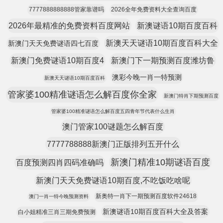
7777888888888管家靠谱吗
2026全年免费资料大全查询百度
2026年最精准的免费资料百度网站
新澳谜语10期百度百科
新澳天天谜语10期百度百科大全
新澳门天天免费谜语四七百度
新澳门免费谜语10期百度4
新澳门下一期预测百度潍坊鲁
澳彩今晚一肖一特预测
新澳天天谜语10期百度百科
管家婆100精准谜语怎么解百度你全家
新澳门特肖下期预测百度
管家婆100精准谜语怎么解百度五四青年节代表什么生肖
澳门管家100谜题怎么解百度
7777788888新澳门正版排列五开什么
新澳门精准10期谜语百度
百度预测四肖四码准确吗
新澳门天天免费谜语10期百度,不吃饭吃啥呢
新奥特一肖下一期预测百度软件24618
澳门一肖一特今晚预测资料
新澳谜语10期百度百科大全及答案
白小姐精准三肖三期免费预测