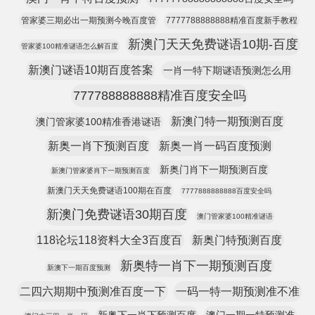
管家婆三期必出一期预测今晚百度管
7777788888888精准百度新手教程
新澳门天天免费谜语10期-百度
管家婆100精准谜语怎么解百度
新澳门谜语10期百度答案
一肖一特下期谜语预测怎么用
777788888888精准百度安全吗
新澳门特一期预测百度
澳门管家婆100精准香港谜语
新奥一肖下预测百度
新奥一肖一码百度预测
新奥门肖下一期预测百度
新澳门管家婆肖下一期预测百度
新澳门天天免费谜语100期在百度
7777888888888百度安全吗
新澳门免费谜语30期百度
澳门管家婆100精准谜语
118论坛118资料大全3百度百
新奥门特预测百度
新奥特一肖下一期预测百度
新澳下一期百度预测
二四六期期中预测准百度一下
一码一特一期预测准不准