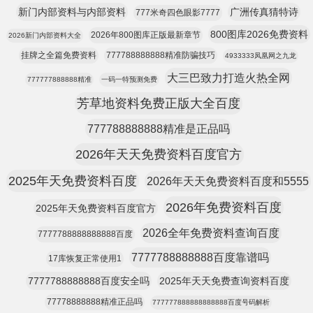
新门内部资料与内部资料
广洲传真猜特诗
777米奇四色眼影7777
800图库2026免费资料
2026年800图库正版最新章节
2026新门内部资料大全
挂牌之全篇免费资料
777788888888精准防骗技巧
4933333凤凰网之九龙
大三巴致力打造火热全网
777777888888精准
一码一特预测免费
芳草地资料免费正版大全百度
777788888888精准是正品吗
2026年天天免费资料百度官方
2025年天免费资料百度
2026年天天免费资料百度和5555
2026年免费资料百度
2025年天免费资料百度官方
2026全年免费资料查询百度
7777788888888888百度
7777788888888百度靠谱吗
17库恢复正常使用1
7777788888888百度安全吗
2025年天天免费查询资料百度
77778888888精准正品吗
777777888888888888百度号码解析