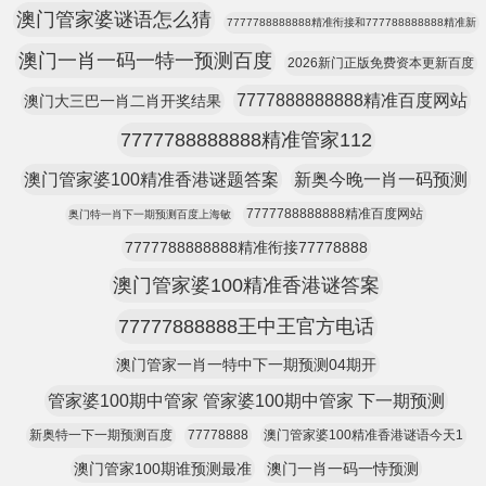
澳门管家婆谜语怎么猜
7777788888888精准衔接和777788888888精准新
澳门一肖一码一特一预测百度
2026新门正版免费资本更新百度
7777888888888精准百度网站
澳门大三巴一肖二肖开奖结果
7777788888888精准管家112
澳门管家婆100精准香港谜题答案
新奥今晚一肖一码预测
7777788888888精准百度网站
奥门特一肖下一期预测百度上海敏
7777788888888精准衔接77778888
澳门管家婆100精准香港谜答案
77777888888王中王官方电话
澳门管家一肖一特中下一期预测04期开
管家婆100期中管家 管家婆100期中管家 下一期预测
新奥特一下一期预测百度
77778888
澳门管家婆100精准香港谜语今天1
澳门管家100期谁预测最准
澳门一肖一码一恃预测