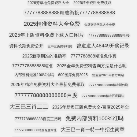
2026芳草地免费资料大全
2025精准资料免费领取
7777788888888精准街接7777788888888
2025精准资料大全免费
金牌谜语网站大全免费
2025年正版资料免费下载入口图片
7777788888888888衔接
曾道道人48449开奖记录
资料长期免费公开
三中三免费平码网
2025新期期准的准确率
7777788888精准免传真
7777778888888精准
2025全年免费资料杳询方法是什么呢
内部资料最准100%准吗
600图库兔费2025
曾道道2026年官方网站
2025年精准免费资料大全最新免费领取
7777788888888精准新传剧
77777788888888888百度
7777888888888精准百度网站
大三巴三肖二二
2026年新奥正版免费大全-百度2025年全
免费内部资料100%准吗
7777788888888百度正品吗
大三巴一肖一特一中招生简章
7777788888888精准百度网址