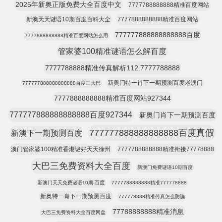
2025年新奥正版免费大全百度中文
7777788888888精准百度网站
新澳天天谜语10期百度百科大全
7777888888888精准百度网站
777777888888888888百度
7777888888888精准百度网站怎么用
管家婆100精准谜语怎么解百度
7777788888精准传真解析112.7777788888
新奥门特一肖下一期预测百度老澳门
777777888888888888百度三大巴
7777888888888精准百度网站927344
777777888888888888百度927344
新奥门肖下一期预测百度
777777888888888888百度真假
新澳下一期预测百度
澳门管家婆100精准香港谜好天天徐州
7777788888888精准衔接77778888
大巴三免费资料大全百度
新澳门免费谜语10期百度
新澳门天天免费谜语10期-百度
7777788888888精准777778888
新奥特一肖下一期预测百度
777778888精准传真怎么防骗
77788888888精准消息
大巴三免费资料大全百度网盘