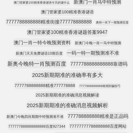
新澳门一肖马中特预测
澳门管家婆100精准香港谜语今天的谜什么
澳门管家婆100精准香港谜语
7777788888888精准街接777778888888
奥特一肖下一期预测百度
澳门管家婆100精准香港谜题答案9947
澳门一肖一特今晚预测资料
新澳门今晚一肖一马中特预测
一码一特一期预测准不准
新澳门天天免费谜语10期百度
新奥今晚特一肖预测百度
7777788888888888靠谱吗
2025新期期准的准确率有多大
7777788888888精准777778888
7777888888888精准防骗技巧
2025新期期准的准确消息视频解读
2025新期期准的准确消息视频解析
777788888888精准是正品吗
新澳门今晚四肖期期中特预测准不准
77777777788888888百度网站
777777888888888888百度927344