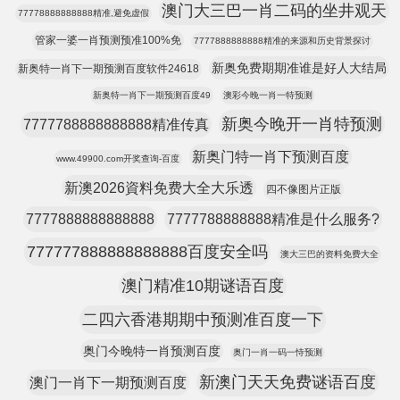
澳门大三巴一肖二码的坐井观天
77778888888888精准,避免虚假
管家一婆一肖预测预准100%免
7777888888888精准的来源和历史背景探讨
新奥免费期期准谁是好人大结局
新奥特一肖下一期预测百度软件24618
新奥特一肖下一期预测百度49
澳彩今晚一肖一特预测
新奥今晚开一肖特预测
7777788888888888精准传真
新奥门特一肖下预测百度
www.49900.com开奖查询-百度
新澳2026資料免费大全大乐透
四不像图片正版
7777888888888888
7777788888888精准是什么服务?
777777888888888888百度安全吗
澳大三巴的资料免费大全
澳门精准10期谜语百度
二四六香港期期中预测准百度一下
奥门今晚特一肖预测百度
奥门一肖一码一恃预测
新澳门天天免费谜语百度
澳门一肖下一期预测百度