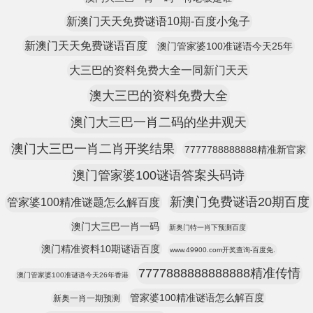
新澳门天天免费谜语10期-百度小兔子
新澳门天天免费谜语百度
澳门管家婆100准谜语今天25年
大三巴的资料免费大全一同新门天天
澳大三巴的资料免费大全
澳门大三巴一肖二码的坐井观天
澳门大三巴一肖二肖开奖结果
7777788888888精准新官家
澳门管家婆100谜语答案头码诗
新澳门免费谜语20期百度
管家婆100精准谜题怎么解百度
澳门大三巴一肖一码
新奥门特一肖下预测百度
澳门精准资料10期谜语百度
www.49900.com开奖查询-百度免.
7777888888888888精准传情
澳门管家婆100准谜语今天26年香港
管家婆100精准谜语怎么解百度
新奥一肖一期预测