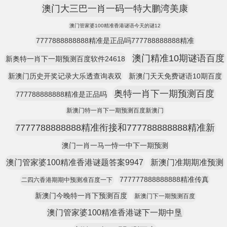
澳门大三巴一肖一码一特大鹏湾美康
澳门管家婆100精准香港谜语今天的谜12
7777888888888精准是正品吗777788888888精准
澳门精准10期谜语百度
新奥特一肖下一期预测百度软件24618
新澳门历史开奖记录大乐透查询表双
新澳门天天免费谜语10期百度
奥特一肖下一期预测百度
777788888888精准是正品吗
新澳门特一肖下一期预测百度新澳门
7777788888888精准衔接和777788888888精准新
澳门一肖一马一恃一中下一期预测
澳门管家婆100精准香港谜题答案9947
新澳门准期期准预测
777777888888888精准传真
二四六香港期期中预测准百度一下
新澳门今晚特一肖下预测百度
新澳门下一期预测百度
澳门管家婆100精准香港谜下一期中垦