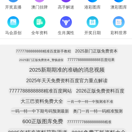
开奖直播
澳门挂牌
高手解迷
港彩图库
澳彩图库
马会原创
全年资料
生肖属性
开奖日期
彩料世界
2025新门正版免费资本
7777788888888精准百度新手教程
7777788888888888百度结果
2025新门正版免费资本_警惕虚假
2025新期期准的准确的消息视频
2025年天天免费资料百度官力重点解读
7777788888888精准百度网站
2026正版免费资料百度
大三巴资料免费大全
一肖一中一特一中预测准不准
一码一特一中下期号码预测最新
奥门一肖一特一码精准预测
600正版图库免费
777777778888888888精准