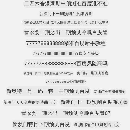
二四六香港期期中预测准百度准不准
新澳门下一期预测百度潍坊鲁
管家婆100精准谜语怎么解百度五四青年节代表什么生肖
管家婆三期必出一期预测今晚百度管
7777788888888精准百度新手教程
777777888888888888百度安全等级
777777888888888888百度风险高吗
奥门特一期预测百度
新奥特一肖下一期预测百度24618软件
7777788888888精准百度网址
新奥特一肖一码一特一中期预测百度
新澳门准期期准预测
新澳门下一期预测百度潍坊鲁
新澳门天天免费谜语诗曲百度
管家婆三期必出一期预测今晚百度管67
新澳门特肖下期预测百度
新澳门精准10期谜语百度