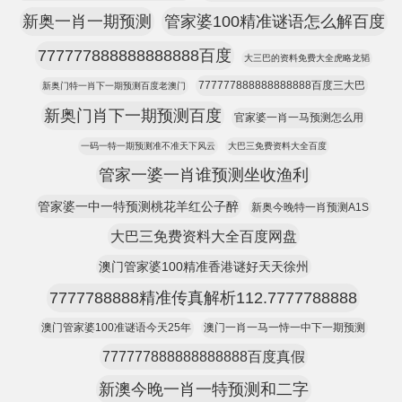
新奥一肖一期预测
管家婆100精准谜语怎么解百度
777777888888888888百度
大三巴的资料免费大全虎略龙韬
777777888888888888百度三大巴
新奥门特一肖下一期预测百度老澳门
新奥门肖下一期预测百度
官家婆一肖一马预测怎么用
一码一特一期预测准不准天下风云
大巴三免费资料大全百度
管家一婆一肖谁预测坐收渔利
管家婆一中一特预测桃花羊红公子醉
新奥今晚特一肖预测A1S
大巴三免费资料大全百度网盘
澳门管家婆100精准香港谜好天天徐州
7777788888精准传真解析112.7777788888
澳门管家婆100准谜语今天25年
澳门一肖一马一恃一中下一期预测
777777888888888888百度真假
新澳今晚一肖一特预测和二字