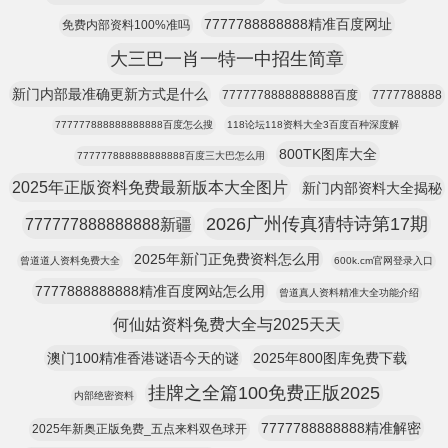
7777788888888精准百度网址
免费内部资料100%准吗
大三巴一肖一特一中招生简章
新门内部最准确更新方式是什么
7777778888888888百度
7777788888
777777888888888888百度怎么搜
118论坛118资料大全3百度百种深度解
800TK图库大全
777777888888888888百度三大巴怎么用
2025年正版资料免费最新版本大全图片
新门内部资料大全揭秘
2026广州传真猜特诗第17期
777777888888888新疆
2025年新门正免费资料怎么用
曾道道人资料免费大全
600k.cm官网登录入口
7777888888888精准百度网站怎么用
曾道真人资料精准大全功能介绍
何仙姑资料兔费大全与2025天天
澳门100精准香港谜语今天的谜
2025年800图库免费下载
挂牌之全篇100免费正版2025
内部绝密资料
7777788888888精准解密
2025年新奥正版免费_五点来料双色球开