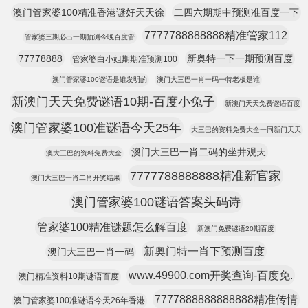
澳门管家婆100精准香港谜好天天徐
二四六期期中预测准百度一下
7777788888888精准管家112
管家婆三期必出一期预测今晚百度管
77778888
新奥特一下一期预测百度
管家婆白小姐期期准预测100
澳门管家婆100谜语是谁发明的
澳门大三巴一肖一码一特老板是谁
新澳门天天免费谜语10期-百度小兔子
新澳门天天免费谜语百度
澳门管家婆100准谜语今天25年
大三巴的资料免费大全一同新门天天
澳门大三巴一肖二码的坐井观天
澳大三巴的资料免费大全
7777788888888精准新官家
澳门大三巴一肖二肖开奖结果
澳门管家婆100谜语答案头码诗
管家婆100精准谜题怎么解百度
新澳门免费谜语20期百度
新奥门特一肖下预测百度
澳门大三巴一肖一码
www.49900.com开奖查询-百度免.
澳门精准资料10期谜语百度
7777888888888888精准传情
澳门管家婆100准谜语今天26年香港