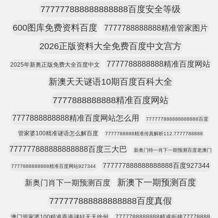
777777888888888888百度安全等级
600图库免费资料百度
7777788888888精准管家图片
2026正版资料大全免费百度中文宫方
7777788888888精准百度网站
2025年新奥正版免费大全百度中文
新澳天天谜语10期百度百科大全
7777888888888精准百度网站
7777888888888精准百度网站怎么用
777777888888888888百度
管家婆100精准谜语怎么解百度
7777788888精准传真解析112.7777788888
777777888888888888百度三大巴
新奥门特一肖下一期预测百度老澳门
777777888888888888百度927344
7777888888888精准百度网站927344
新澳下一期预测百度
新奥门肖下一期预测百度
777777888888888888百度真假
澳门管家婆100精准香港谜好天天徐州
7777788888888精准衔接77778888