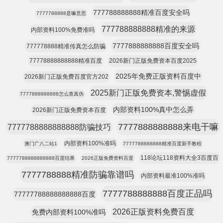
777788888888精准百度安全吗
7777788888是嘛意思
777788888888精准的来源
内部资料100%免费准吗
7777888888888百度安全吗
777778888精准传真怎么防骗
77778888888888精准百度
2026新门正版免费资本百度2025
2025年免费正版资料百度中
2026新门正版免费百度官方202
2025新门正版免费资本,警惕虚假
7777888888888怎么查真伪
内部资料100%真中怎么弄
2026新门正版免费资本百度
7777888888888来电干嘛
7777788888888888防骗技巧
内部资料100%准吗
澳门广八二站1
7777788888888精准百度新手教程
118论坛118资料大全3百度百
7777788888888888百度结果
2026正版免费资料百度
7777788888精准防骗靠谱吗
内部资料最准100%准吗
7777788888888百度正品吗
77777788888888888百度
2026正版资料免费百度
免费内部资料100%准吗