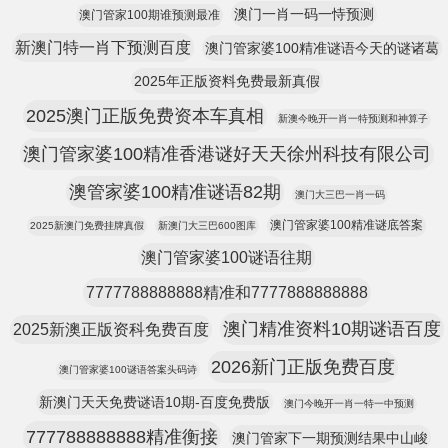
澳门一肖一码一恃预测
澳门管家100期谁预测最准
新澳门特一肖下预测百度
澳门管家婆100精准谜语今天的谜诸葛
2025年正版资料免费最新真假
2025澳门正版免费资本车真相
新澳今晚开一肖一特预测和神算子
澳门管家婆100精准香港谜好天天徐州科技有限公司
澳管家婆100精准谜语82期
澳门大三巴一肖一码
澳门管家婆100精准谜底答案
2025新澳门免费挂牌真假
新澳门大三巴600图库
澳门管家婆100谜语往期
7777788888888精准和7777888888888
澳门精准资料10期谜语百度
2025新澳正版资科免费百度
2026新门正版免费百度
澳门管家婆100谜语答案头码诗
新澳门天天免费谜语10期-百度免费版
澳门今晚开一肖一特一中预测
777788888888精准衡接
澳门管家下一期预测结果中山峻