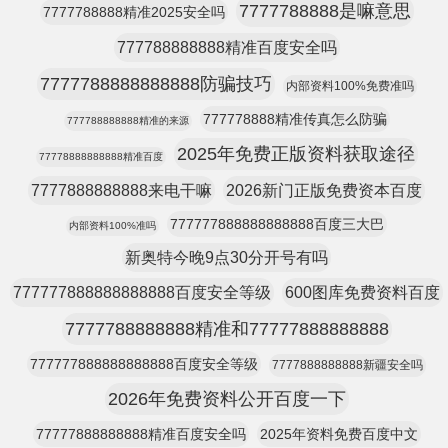
7777788888是嘛意思
7777788888精准2025安全吗
777788888888精准百度安全吗
7777788888888888防骗技巧
内部资料100%免费准吗
777778888精准传真怎么防骗
777788888888精准的来源
2025年免费正版资料获取途径
77778888888888精准百度
7777888888888来电干嘛
2026新门正版免费资本百度
777777888888888888百度三大巴
内部资料100%准吗
新奥特今晚9点30分开号有吗
777777888888888888百度安全等级
600图库免费资料百度
7777788888888精准和77777888888888
777777888888888888百度安全等级
7777888888888新疆安全吗
2026年免费资料公开百度一下
77777888888888精准百度安全吗
2025年资料免费百度中文