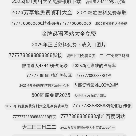
2025精准资料大全免费领取下载
曾道道人48449致力打造
2026芳草地免费资料大全
2025精准资料免费领取
7777788888888精准街接7777788888888
2025精准资料大全免费
金牌谜语网站大全免费
2025年正版资料免费下载入口图片
7777788888888888衔接
资料长期免费公开
三中三免费平码网
曾道道人48449开奖记录
2025新期期准的准确率
7777788888精准免传真
7777778888888精准
内部资料最准100%准吗
2025全年免费资料杳询方法是什么呢
600图库兔费2025
曾道道2026年官方网站
7777788888888精准新传剧
2025年精准免费资料大全最新免费领取
7777888888888精准百度网站
77777788888888888百度
大三巴三肖二二
2026年新奥正版免费大全-百度2025年全