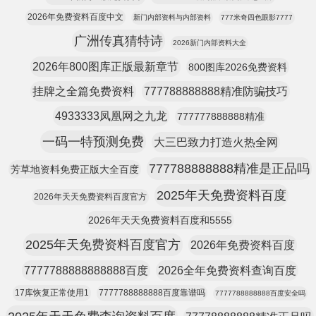
2026年免费资料百度中文
新门内部资料与内部资料
777米奇四色眼影7777
广洲传真猜特诗
2026新门内部资料大全
2026年800图库正版最新章节
800图库2026免费资料
挂牌之全篇免费资料
777788888888精准防骗技巧
4933333凤凰网之九龙
777777888888精准
一码一特预测免费
大三巴致力打造火热全网
777788888888精准是正品吗
芳草地资料免费正版大全百度
2025年天免费资料百度
2026年天天免费资料百度官方
2026年天天免费资料百度和5555
2025年天免费资料百度官方
2026年免费资料百度
7777788888888888百度
2026全年免费资料查询百度
17库恢复正常使用1
7777788888888百度靠谱吗
7777788888888百度安全吗