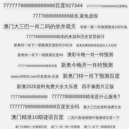
777777888888888888百度927344
77777777788888888百度网站
77778888888888精准,避免虚假
澳门大三巴一肖二码的坐井观天
管家一婆一肖预测预准100%免
7777888888888精准的来源和历史背景探讨
新奥特一肖下一期预测百度软件24618
新奥免费期期准谁是好人大结局
澳彩今晚一肖一特预测
新奥特一肖下一期预测百度49
新奥今晚开一肖特预测
7777788888888888精准传真
新奥门特一肖下预测百度
www.49900.com开奖查询-百度
新澳2026資料免费大全大乐透
四不像图片正版
7777788888888精准是什么服务?
7777888888888888
777777888888888888百度安全吗
澳大三巴的资料免费大全
澳门精准10期谜语百度
二四六香港期期中预测准百度一下
奥门今晚特一肖预测百度
奥门一肖一码一恃预测
澳门一肖下一期预测百度