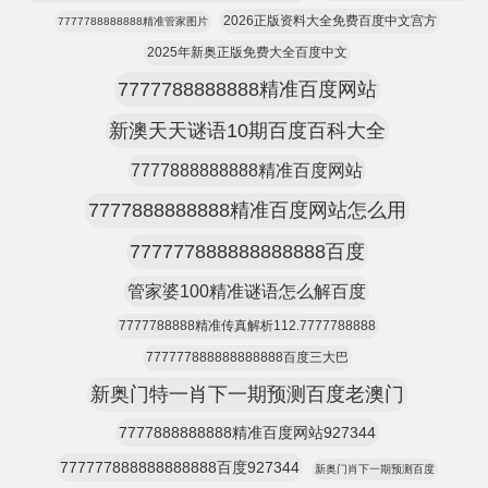
2026正版资料大全免费百度中文宫方
7777788888888精准管家图片
2025年新奥正版免费大全百度中文
7777788888888精准百度网站
新澳天天谜语10期百度百科大全
7777888888888精准百度网站
7777888888888精准百度网站怎么用
777777888888888888百度
管家婆100精准谜语怎么解百度
7777788888精准传真解析112.7777788888
777777888888888888百度三大巴
新奥门特一肖下一期预测百度老澳门
7777888888888精准百度网站927344
777777888888888888百度927344
新奥门肖下一期预测百度