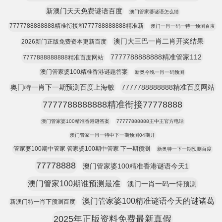
新澳门天天免费谜语百度
澳门管家婆谜语怎么猜
7777788888888精准衔接和777788888888精准新
澳门一肖一码一特一预测百度
澳门大三巴一肖二肖开奖结果
2026新门正版免费资本更新百度
7777788888888精准管家112
7777888888888精准百度网站
澳门管家婆100精准香港谜题答案
新奥今晚一肖一码预测
奥门特一肖下一期预测百度上海敏
7777788888888精准百度网站
7777788888888精准衔接77778888
澳门管家婆100精准香港谜答案
77777888888王中王官方电话
澳门管家一肖一特中下一期预测04期开
管家婆100期中管家 管家婆100期中管家 下一期预测
新奥特一下一期预测百度
77778888
澳门管家婆100精准香港谜语今天1
澳门管家100期谁预测最准
澳门一肖一码一恃预测
澳门管家婆100精准谜语今天的谜诸葛
新澳门特一肖下预测百度
2025年正版资料免费最新真假