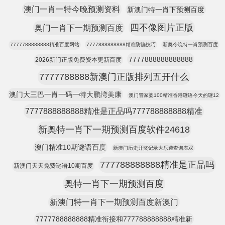
澳门一肖一特今晚预测资料
新澳门特一肖下预测百度
四不像图片正版
奥门一肖下一期预测百度
7777788888888精准百度网站
7777888888888精准防骗技巧
新奥今晚特一肖预测百度
7777888888888888
2026新门正版免费资本更新百度
7777788888新澳门正版排列五开什么
澳门大三巴一肖一码一特大鹏湾美康
澳门管家婆100精准香港谜语今天的谜12
7777888888888精准是正品吗777788888888精准
新奥特一肖下一期预测百度软件24618
澳门精准10期谜语百度
新澳门历史开奖记录大乐透查询表双
777788888888精准是正品吗
新澳门天天免费谜语10期百度
奥特一肖下一期预测百度
新澳门特一肖下一期预测百度新澳门
7777788888888精准衔接和777788888888精准新