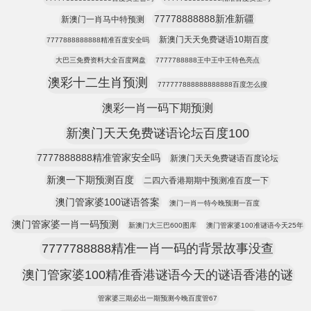
77778888888新准新疆
新澳门一肖马中特预测
新澳门天天免费谜语10期百度
7777888888888精准百度安全吗
大巴三免费资料大全百度网盘
7777788888王中王中王特色亮点
澳彩十二生肖预测
777777888888888888百度怎么搜
澳彩一肖一码下期预测
新澳门天天免费谜语论坛百度100
7777888888精准管家安全吗
新澳门天天免费谜语百度论坛
新澳一下期预测百度
二四六香港期期中预测准百度一下
澳门管家婆100谜语答案
澳门一肖一特今晚预测一百度
澳门管家婆一肖一码预测
新澳门大三巴600图库
澳门管家婆100准谜语今天25年
7777788888精准一肖一码的背景故事没查
澳门管家婆100精准香港谜语今天的谜语香港的谜
管家婆三期必出一期预测今晚百度管67