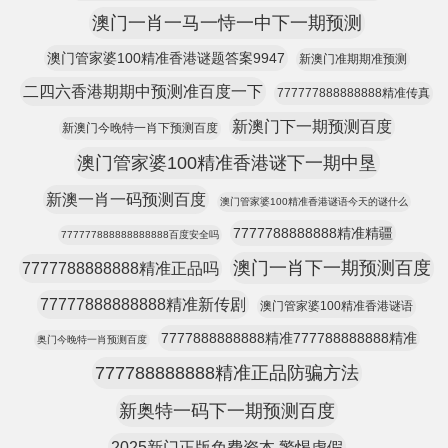
澳门一肖一马一恃一中下一期预测
澳门管家婆100精准香港谜题答案9947
新澳门准期期准预测
二四六香港期期中预测准百度一下
777777888888888精准传真
新澳门下一期预测百度
新澳门今晚特一肖下预测百度
澳门管家婆100精准香港谜下一期中垦
新澳一肖一码预测百度
澳门管家婆100精准香港谜语今天的谜什么
7777788888888精准精疆
777777888888888888百度安全吗
澳门一肖下一期预测百度
7777788888888精准正品吗
77777888888888精准新传剧
澳门管家婆100精准香港谜语
7777888888888精准777788888888精准
奥门今晚特一肖预测百度
777788888888精准正品防骗方法
新奥特一码下一期预测百度
2025新门正版免费资本,警惕虚假