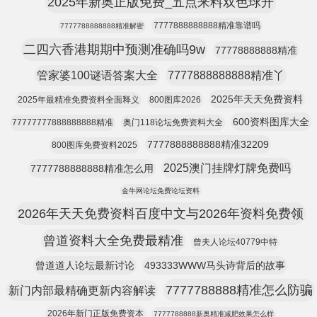
2025年新奥正版免费_五点来料双色球开
7777888888888精准靠谱吗
7777788888888精准解密
二四六香港期期中预测准确吗9w
77778888888精准
管家婆100谜语答案大全
7777888888888精准丫
2025年天天免费资料
2025年最精准免费资料全面释义
800图库2026
600资料图库大全
77777777888888888精准
奥门118论坛免费资料大全
7777888888888精准32209
800图库免费资料2025
2025澳门挂牌灯牌免费吗
7777788888888精准怎么用
金牛网论坛免费论坛资料
2026年天天免费资料百度中文与2026年资料免费领
曾道资料大全免费最精准
曾夫人论坛40779中特
曾道道人论坛最新讨论
493333WWW马头诗背后的故事
7777788888精准怎么防骗
新门内部最精确更新内容解读
2026年新门正版免费资本
7777788888新奥精准减肥效果怎么样