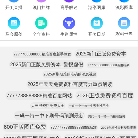
开奖直播
澳门挂牌
高手解迷
港彩图库
澳彩图库
马会原创
全年资料
生肖属性
开奖日期
彩料世界
2025新门正版免费资本
7777788888888精准百度新手教程
2025新门正版免费资本_警惕虚假
7777788888888888百度结果
2025新期期准的准确的消息视频
2025年天天免费资料百度官力重点解读
2026正版免费资料百度
7777788888888精准百度网站
大三巴资料免费大全
一肖一中一特一中预测准不准
一码一特一中下期号码预测最新
奥门一肖一特一码精准预测
600正版图库免费
777777778888888888精准
2025年精准资料获取渠道