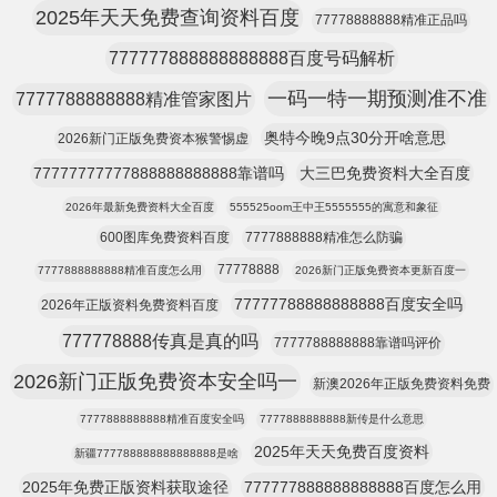
2025年天天免费查询资料百度
77778888888精准正品吗
777777888888888888百度号码解析
一码一特一期预测准不准
7777788888888精准管家图片
奥特今晚9点30分开啥意思
2026新门正版免费资本猴警惕虚
77777777777888888888888靠谱吗
大三巴免费资料大全百度
2026年最新免费资料大全百度
555525oom王中王5555555的寓意和象征
600图库免费资料百度
7777888888精准怎么防骗
77778888
7777888888888精准百度怎么用
2026新门正版免费资本更新百度一
77777788888888888百度安全吗
2026年正版资料免费资料百度
777778888传真是真的吗
7777788888888靠谱吗评价
2026新门正版免费资本安全吗一
新澳2026年正版免费资料免费
7777888888888精准百度安全吗
7777888888888新传是什么意思
2025年天天免费百度资料
新疆777788888888888888是啥
2025年免费正版资料获取途径
777777888888888888百度怎么用