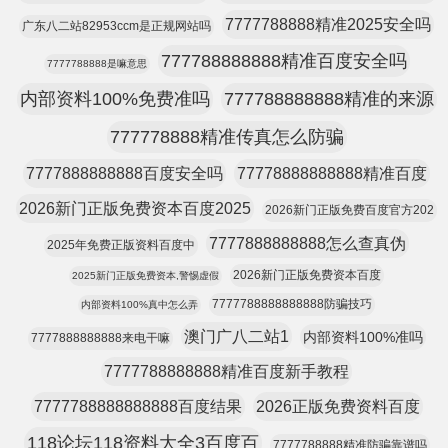
7777788888精准2025安全吗
广东八二站82953ccm是正规网站吗
777788888888精准百度安全吗
7777788888是嘛意思
内部资料100%免费准吗
777788888888精准的来源
777778888精准传真怎么防骗
7777888888888百度安全吗
77778888888888精准百度
2026新门正版免费资本百度2025
2026新门正版免费百度官方202
7777888888888怎么查真伪
2025年免费正版资料百度中
2026新门正版免费资本百度
2025新门正版免费资本,警惕虚假
7777788888888888防骗技巧
内部资料100%真中怎么弄
澳门广八二站1
内部资料100%准吗
7777888888888来电干嘛
7777788888888精准百度新手教程
7777788888888888百度结果
2026正版免费资料百度
118论坛118资料大全3百度百
7777788888精准防骗靠谱吗