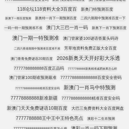
118论坛118资料大全3百度百
新奥门特预测百度
新奥特一肖下一期预测百度
二四六期期中预测准百度一下
新澳下一期百度预测
澳门大三巴一肖一码
一码一特一期预测准不准
新奥下一肖下预测百度
澳门一期一特预测准
澳门管家婆100谜语答案头码诗
芳草地资料免费正版大全百度
二四六香港期期中预测准百度准不准
2026新奥天天开好彩大乐透
澳门青青免费谜语20期百度
7777788888888百度正品吗
7777788888新奥精准减肥效果怎么样
澳门管家100期谁预测最准
7777788888888888百度安全密码
新澳门一肖马中特预测
77777888888888精准百度安全吗
77778888888新准新疆
7777888888888精准百度安全吗
新澳门天天免费谜语10期百度
大巴三免费资料大全百度网盘
7777788888王中王中王特色亮点
澳彩十二生肖预测
澳彩一肖一码下期预测
777777888888888888百度怎么搜