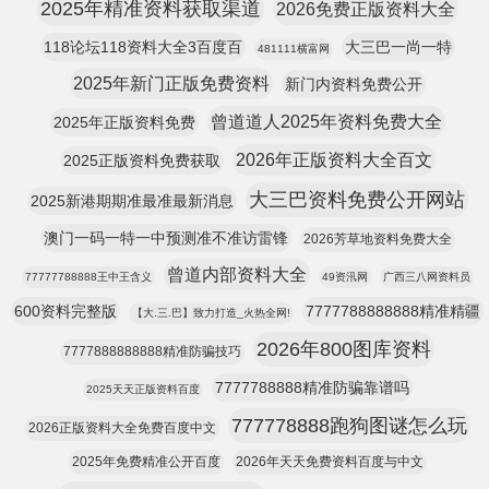
2025年精准资料获取渠道
2026免费正版资料大全
118论坛118资料大全3百度百
大三巴一尚一特
481111横富网
2025年新门正版免费资料
新门内资料免费公开
曾道道人2025年资料免费大全
2025年正版资料免费
2026年正版资料大全百文
2025正版资料免费获取
大三巴资料免费公开网站
2025新港期期准最准最新消息
澳门一码一特一中预测准不准访雷锋
2026芳草地资料免费大全
曾道内部资料大全
77777788888王中王含义
49资汛网
广西三八网资料员
600资料完整版
7777788888888精准精疆
【大.三.巴】致力打造_火热全网!
2026年800图库资料
7777888888888精准防骗技巧
7777788888精准防骗靠谱吗
2025天天正版资料百度
777778888跑狗图谜怎么玩
2026正版资料大全免费百度中文
2025年免费精准公开百度
2026年天天免费资料百度与中文