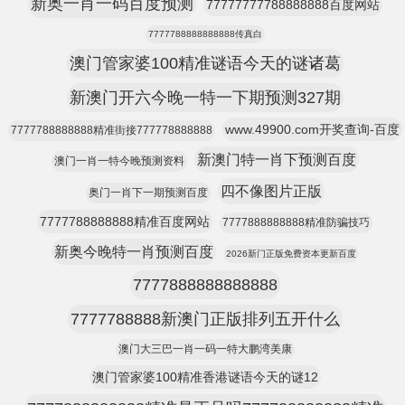
新奥一肖一码百度预测
77777777788888888百度网站
7777788888888888传真白
澳门管家婆100精准谜语今天的谜诸葛
新澳门开六今晚一特一下期预测327期
www.49900.com开奖查询-百度
7777788888888精准街接777778888888
新澳门特一肖下预测百度
澳门一肖一特今晚预测资料
四不像图片正版
奥门一肖下一期预测百度
7777788888888精准百度网站
7777888888888精准防骗技巧
新奥今晚特一肖预测百度
2026新门正版免费资本更新百度
7777888888888888
7777788888新澳门正版排列五开什么
澳门大三巴一肖一码一特大鹏湾美康
澳门管家婆100精准香港谜语今天的谜12