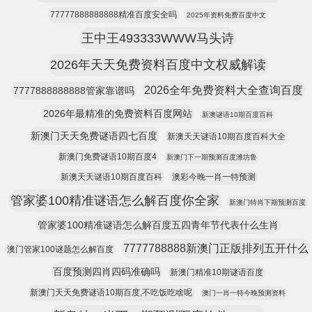
77777888888888精准百度安全吗
2025年资料免费百度中文
王中王493333WWW马头诗
2026年天天免费资料百度中文权威解读
2026全年免费资料大全查询百度
7777888888888管家靠谱吗
2026年最精准的免费资料百度网站
新澳谜语10期百度百科
新澳门天天免费谜语四七百度
新澳天天谜语10期百度百科大全
新澳门免费谜语10期百度4
新澳门下一期预测百度潍坊鲁
新澳天天谜语10期百度百科
澳彩今晚一肖一特预测
管家婆100精准谜语怎么解百度你全家
新澳门特肖下期预测百度
管家婆100精准谜语怎么解百度五四青年节代表什么生肖
7777788888新澳门正版排列五开什么
澳门管家100谜题怎么解百度
百度预测四肖四码准确吗
新澳门精准10期谜语百度
新澳门天天免费谜语10期百度,不吃饭吃啥呢
澳门一肖一特今晚预测资料