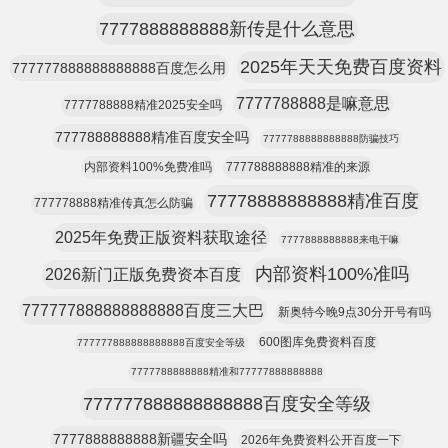
7777888888888新传是什么意思
2025年天天免费百度资料
777777888888888888百度怎么用
7777788888是嘛意思
7777788888精准2025安全吗
777788888888精准百度安全吗
7777788888888888防骗技巧
内部资料100%免费准吗
777788888888精准的来源
77778888888888精准百度
777778888精准传真怎么防骗
2025年免费正版资料获取途径
7777888888888来电干嘛
内部资料100%准吗
2026新门正版免费资本百度
777777888888888888百度三大巴
新奥特今晚9点30分开号有吗
600图库免费资料百度
777777888888888888百度安全等级
7777788888888精准和77777888888888
777777888888888888百度安全等级
7777888888888新疆安全吗
2026年免费资料公开百度一下