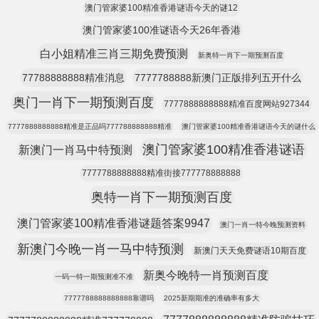
澳门管家婆100精准香港谜语今天的谜12
澳门管家婆100准谜语今天26年香港
白小姐精准三肖三期免费预测
新奥特一肖下一期预测百度
77788888888精准消息
7777788888新澳门正版排列五开什么
奥门一肖下一期预测百度
7777888888888精准百度网站927344
7777888888888精准是正品吗777788888888精准
澳门管家婆100精准香港谜语今天的谜什么
澳门管家婆100精准香港谜语
新澳门一肖马中特预测
7777788888888精准街接777778888888
奥特一肖下一期预测百度
澳门管家婆100精准香港谜题答案9947
澳门一肖一特今晚预测资料
新澳门今晚一肖一马中特预测
新澳门天天免费谜语10期百度
新奥今晚特一肖预测百度
一码一特一期预测准不准
7777788888888888靠谱吗
2025新期期准的准确率有多大