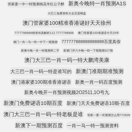
新奥今晚特一肖预测A1S
管家婆一中一特预测桃花羊红公子醉
大巴三免费资料大全百度网盘
澳门管家婆100精准香港谜好天天徐州
7777788888精准传真解析112.7777788888
澳门管家婆100准谜语今天25年
777777888888888888百度真假
澳门一肖一马一恃一中下一期预测
新澳今晚一肖一特预测和二字
新澳门开六今晚一特一下期预测327期
澳门大三巴一肖一码一特大鹏湾美康
新澳门准期期准预测
大三巴一肖一码一特是谁写的
澳门港家婆100期准香港谜语
新奥一肖一码百度预测
新奥今晚开一肖预测视频2O2511,1O号九
新澳门免费谜语10期百度
新澳门天天免费谜语10期-百度
澳门大三巴一肖一码一特老板是谁
管家一婆一肖预测怎么用772606
新澳下一期预测百度
一肖一马一特一预测资料