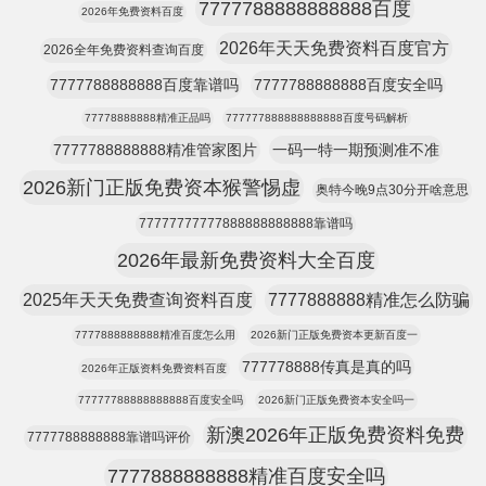
7777788888888888百度
2026年免费资料百度
2026年天天免费资料百度官方
2026全年免费资料查询百度
7777788888888百度靠谱吗
7777788888888百度安全吗
77778888888精准正品吗
777777888888888888百度号码解析
7777788888888精准管家图片
一码一特一期预测准不准
2026新门正版免费资本猴警惕虚
奥特今晚9点30分开啥意思
77777777777888888888888靠谱吗
2026年最新免费资料大全百度
2025年天天免费查询资料百度
7777888888精准怎么防骗
7777888888888精准百度怎么用
2026新门正版免费资本更新百度一
777778888传真是真的吗
2026年正版资料免费资料百度
77777788888888888百度安全吗
2026新门正版免费资本安全吗一
新澳2026年正版免费资料免费
7777788888888靠谱吗评价
7777888888888精准百度安全吗