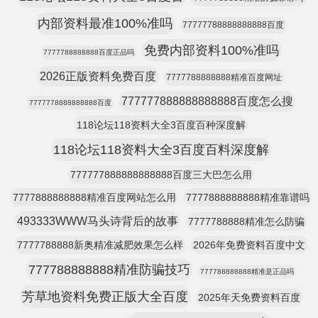
内部资料最准100%准吗
77777788888888888百度
免费内部资料100%准吗
7777788888888百度正品吗
2026正版资料免费百度
7777788888888精准百度网址
777777888888888888百度怎么搜
7777778888888888百度
118论坛118资料大全3百度百种深度解
118论坛118资料大全3百度百料深度解
777777888888888888百度三大巴怎么用
7777888888888精准百度网站怎么用
7777888888888精准靠谱吗
493333WWW马头诗背后的故事
7777788888精准怎么防骗
7777788888新奥精准减肥效果怎么样
2026年免费资料百度中文
777788888888精准防骗技巧
777788888888精准是正品吗
芳草地资料免费正版大全百度
2025年天免费资料百度