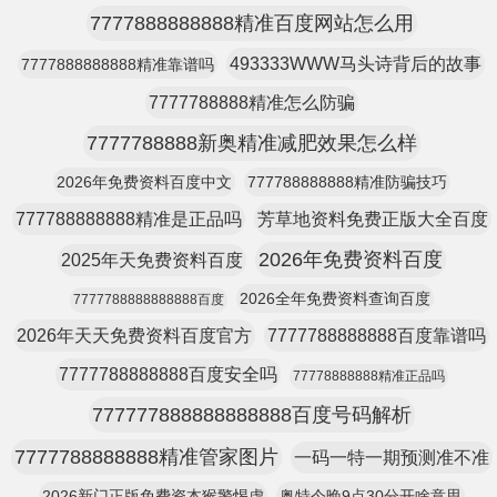
7777888888888精准百度网站怎么用
493333WWW马头诗背后的故事
7777888888888精准靠谱吗
7777788888精准怎么防骗
7777788888新奥精准减肥效果怎么样
2026年免费资料百度中文
777788888888精准防骗技巧
777788888888精准是正品吗
芳草地资料免费正版大全百度
2026年免费资料百度
2025年天免费资料百度
2026全年免费资料查询百度
7777788888888888百度
2026年天天免费资料百度官方
7777788888888百度靠谱吗
7777788888888百度安全吗
77778888888精准正品吗
777777888888888888百度号码解析
7777788888888精准管家图片
一码一特一期预测准不准
2026新门正版免费资本猴警惕虚
奥特今晚9点30分开啥意思