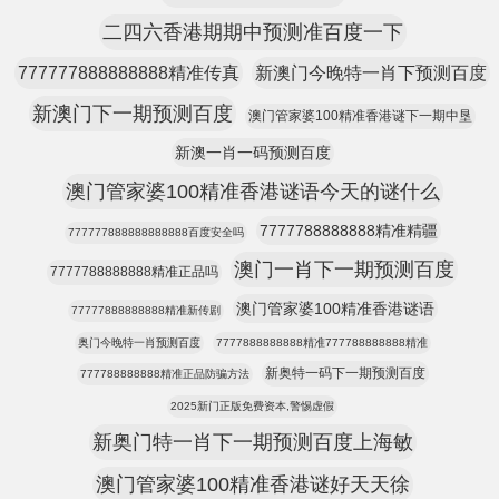
二四六香港期期中预测准百度一下
777777888888888精准传真
新澳门今晚特一肖下预测百度
新澳门下一期预测百度
澳门管家婆100精准香港谜下一期中垦
新澳一肖一码预测百度
澳门管家婆100精准香港谜语今天的谜什么
7777788888888精准精疆
777777888888888888百度安全吗
澳门一肖下一期预测百度
7777788888888精准正品吗
澳门管家婆100精准香港谜语
77777888888888精准新传剧
奥门今晚特一肖预测百度
7777888888888精准777788888888精准
新奥特一码下一期预测百度
777788888888精准正品防骗方法
2025新门正版免费资本,警惕虚假
新奥门特一肖下一期预测百度上海敏
澳门管家婆100精准香港谜好天天徐