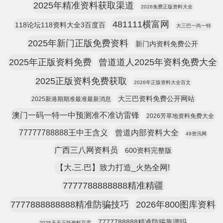
2025年精准资料获取渠道
2026免费正版资料大全
481111横富网
118论坛118资料大全3百度百
大三巴一尚一特
2025年新门正版免费资料
新门内资料免费公开
2025年正版资料免费
曾道道人2025年资料免费大全
2025正版资料免费获取
2026年正版资料大全百文
大三巴资料免费公开网站
2025新港期期准最准最新消息
澳门一码一特一中预测准不准访雷锋
2026芳草地资料免费大全
77777788888王中王含义
曾道内部资料大全
49资汛网
广西三八网资料员
600资料完整版
【大.三.巴】致力打造_火热全网!
7777788888888精准精疆
7777888888888精准防骗技巧
2026年800图库资料
7777788888精准防骗靠谱吗
2025天天正版资料百度