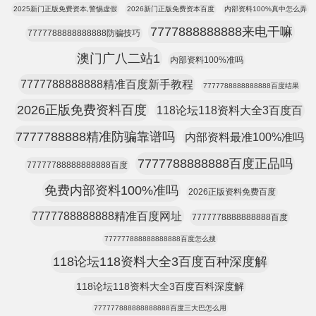
2025新门正版免费资本,警惕虚假
2026新门正版免费资本百度
内部资料100%真中怎么弄
7777888888888来电干嘛
7777788888888888防骗技巧
澳门广八二站1
内部资料100%准吗
7777788888888精准百度新手教程
7777788888888888百度结果
2026正版免费资料百度
118论坛118资料大全3百度百
7777788888精准防骗靠谱吗
内部资料最准100%准吗
7777788888888百度正品吗
77777788888888888百度
免费内部资料100%准吗
2026正版资料免费百度
7777788888888精准百度网址
7777778888888888百度
777777888888888888百度怎么搜
118论坛118资料大全3百度百种深度解
118论坛118资料大全3百度百料深度解
777777888888888888百度三大巴怎么用