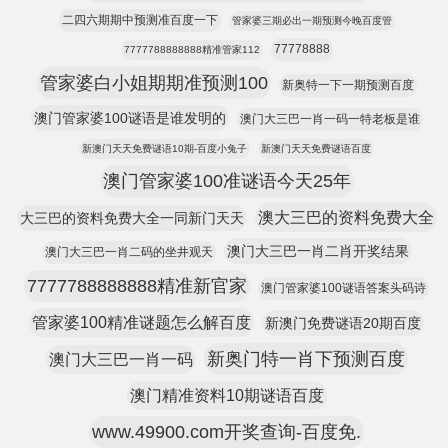
二四六期期中预测准百度一下
管家婆三期必出一期预测今晚百度管
77778888
7777788888888精准管家112
管家婆白小姐期期准预测100
新奥特一下一期预测百度
澳门管家婆100谜语是谁发明的
澳门大三巴一肖一码一特老板是谁
新澳门天天免费谜语10期-百度小兔子
新澳门天天免费谜语百度
澳门管家婆100准谜语今天25年
澳大三巴的资料免费大全
大三巴的资料免费大全一同新门天天
澳门大三巴一肖二肖开奖结果
澳门大三巴一肖二码的坐井观天
7777788888888精准新官家
澳门管家婆100谜语答案头码诗
管家婆100精准谜题怎么解百度
新澳门免费谜语20期百度
新奥门特一肖下预测百度
澳门大三巴一肖一码
澳门精准资料10期谜语百度
www.49900.com开奖查询-百度免.