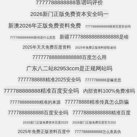
7777788888888靠谱吗评价
2026新门正版免费资本安全吗一
新澳2026年正版免费资料免费
7777888888888精准百度安全吗
新疆777788888888888888是啥
7777888888888新传是什么意思
2025年天天免费百度资料
2025年免费正版资料获取途径
777777888888888888百度怎么用
广东八二站82953ccm是正规网站吗
7777788888精准2025安全吗
7777788888是嘛意思
777788888888精准百度安全吗
内部资料100%免费准吗
777778888精准传真怎么防骗
777788888888精准的来源
7777888888888百度安全吗
77778888888888精准百度
2026新门正版免费资本百度2025
2026新门正版免费百度官方202
2025年免费正版资料百度中
7777888888888怎么查真伪