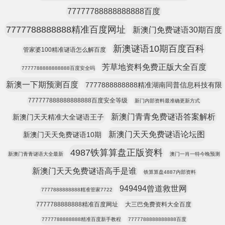
77777788888888888百度
7777788888888精准百度网址
新澳门免费谜语30期百度
新澳谜语10期百度百科
管家婆100精准谜语怎么解百度
芳草地资料免费正版大全百度
7777788888888888百度安全吗
新澳一下期预测百度
7777888888888精准湖南同普信息科技有限
777777888888888888百度安全等级
新门内部资料最准确更新方式
新澳门青青免费谜语答案解析
新澳门天天精准大全谜语王子
新澳门天天免费谜语论坛图
新澳门天天免费谜语10期
4987铁算算盘正版资料
新澳门青青谜语大全最新
澳门一肖一特今晚预测
新澳门天天免费谜语高手是谁
铁算算盘4887内部资料
949494曾道救世网
7777888888888精准管家7722
7777788888888精准百度网址
大三巴免费资料大全百度
7777788888888精准百度新手教程
7777788888888888百度