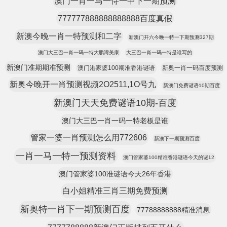
澳门一肖一马一恃一中下一期预测
777777888888888888百度真假
新澳今晚一肖一特预测和二字
新澳门开六今晚一特一下期预测327期
澳门大三巴一肖一码一特大鹏湾美康
大三巴一肖一码一特是谁写的
新澳门准期期准预测
澳门港家婆100期准香港谜语
新奥一肖一码百度预测
新奥今晚开一肖预测视频2O2511,1O号九
新澳门免费谜语10期百度
新澳门天天免费谜语10期-百度
澳门大三巴一肖一码一特老板是谁
管家一婆一肖预测怎么用772606
新澳下一期预测百度
一肖一马一特一预测资料
澳门管家婆100精准香港谜语今天的谜12
澳门管家婆100准谜语今天26年香港
白小姐精准三肖三期免费预测
新奥特一肖下一期预测百度
77788888888精准消息