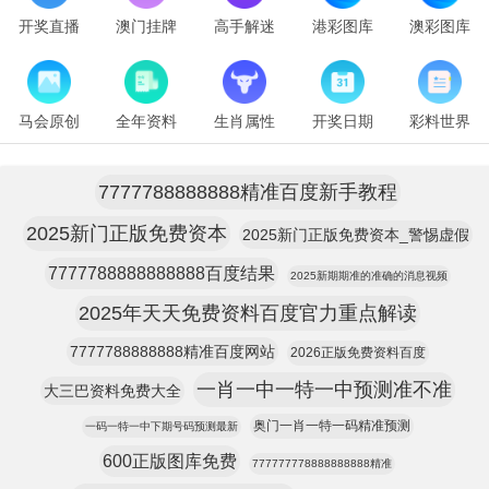
开奖直播
澳门挂牌
高手解迷
港彩图库
澳彩图库
马会原创
全年资料
生肖属性
开奖日期
彩料世界
7777788888888精准百度新手教程
2025新门正版免费资本
2025新门正版免费资本_警惕虚假
7777788888888888百度结果
2025新期期准的准确的消息视频
2025年天天免费资料百度官力重点解读
7777788888888精准百度网站
2026正版免费资料百度
一肖一中一特一中预测准不准
大三巴资料免费大全
奥门一肖一特一码精准预测
一码一特一中下期号码预测最新
600正版图库免费
777777778888888888精准