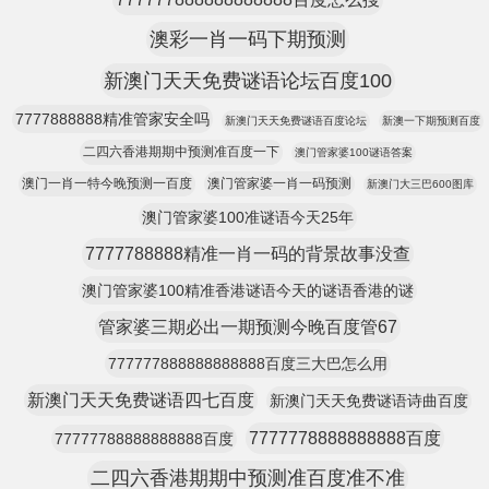
澳彩一肖一码下期预测
新澳门天天免费谜语论坛百度100
7777888888精准管家安全吗
新澳门天天免费谜语百度论坛
新澳一下期预测百度
二四六香港期期中预测准百度一下
澳门管家婆100谜语答案
澳门一肖一特今晚预测一百度
澳门管家婆一肖一码预测
新澳门大三巴600图库
澳门管家婆100准谜语今天25年
7777788888精准一肖一码的背景故事没查
澳门管家婆100精准香港谜语今天的谜语香港的谜
管家婆三期必出一期预测今晚百度管67
777777888888888888百度三大巴怎么用
新澳门天天免费谜语四七百度
新澳门天天免费谜语诗曲百度
7777778888888888百度
77777788888888888百度
二四六香港期期中预测准百度准不准