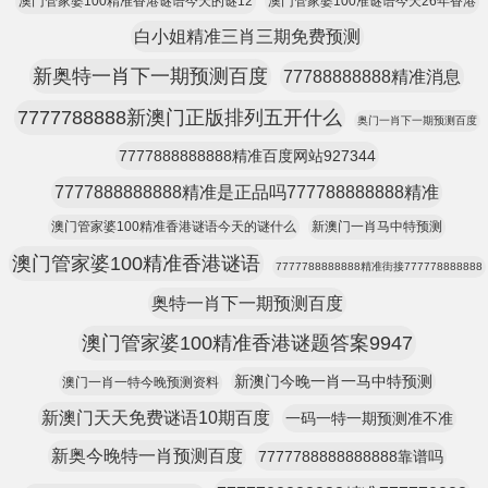
澳门管家婆100精准香港谜语今天的谜12
澳门管家婆100准谜语今天26年香港
白小姐精准三肖三期免费预测
新奥特一肖下一期预测百度
77788888888精准消息
7777788888新澳门正版排列五开什么
奥门一肖下一期预测百度
7777888888888精准百度网站927344
7777888888888精准是正品吗777788888888精准
澳门管家婆100精准香港谜语今天的谜什么
新澳门一肖马中特预测
澳门管家婆100精准香港谜语
7777788888888精准街接777778888888
奥特一肖下一期预测百度
澳门管家婆100精准香港谜题答案9947
新澳门今晚一肖一马中特预测
澳门一肖一特今晚预测资料
新澳门天天免费谜语10期百度
一码一特一期预测准不准
新奥今晚特一肖预测百度
7777788888888888靠谱吗