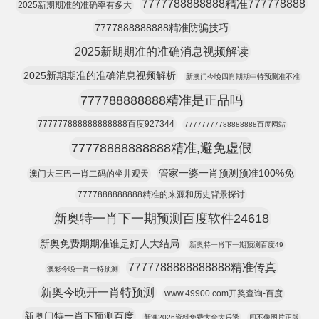
7777788888888精准777778888
2025新期期准的准确率有多大
7777888888888精准防骗技巧
2025新期期准的准确消息视频解读
2025新期期准的准确消息视频解析
新澳门今晚四肖期期中特预测准不准
777788888888精准是正品吗
777777888888888888百度927344
77777777788888888百度网站
77778888888888精准,避免虚假
管家一婆一肖预测预准100%免
澳门大三巴一肖二码的坐井观天
7777888888888精准的来源和历史背景探讨
新奥特一肖下一期预测百度软件24618
新奥免费期期准谁是好人大结局
新奥特一肖下一期预测百度49
7777788888888888精准传真
澳彩今晚一肖一特预测
新奥今晚开一肖特预测
www.49900.com开奖查询-百度
新奥门特一肖下预测百度
新澳2026資料免费大全大乐透
四不像图片正版