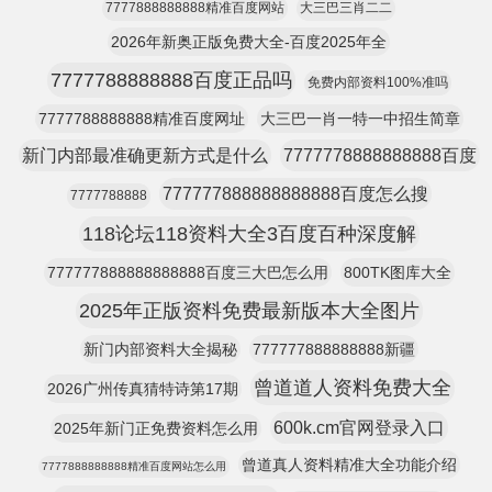
7777888888888精准百度网站
大三巴三肖二二
2026年新奥正版免费大全-百度2025年全
7777788888888百度正品吗
免费内部资料100%准吗
7777788888888精准百度网址
大三巴一肖一特一中招生简章
新门内部最准确更新方式是什么
7777778888888888百度
777777888888888888百度怎么搜
7777788888
118论坛118资料大全3百度百种深度解
777777888888888888百度三大巴怎么用
800TK图库大全
2025年正版资料免费最新版本大全图片
新门内部资料大全揭秘
777777888888888新疆
曾道道人资料免费大全
2026广州传真猜特诗第17期
600k.cm官网登录入口
2025年新门正免费资料怎么用
曾道真人资料精准大全功能介绍
7777888888888精准百度网站怎么用