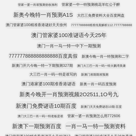
管家婆一中一特预测桃花羊红公子醉
管家一婆一肖谁预测坐收渔利
新奥今晚特一肖预测A1S
大巴三免费资料大全百度网盘
澳门管家婆100精准香港谜好天天徐州
7777788888精准传真解析112.7777788888
澳门管家婆100准谜语今天25年
澳门一肖一马一恃一中下一期预测
777777888888888888百度真假
新澳今晚一肖一特预测和二字
新澳门开六今晚一特一下期预测327期
澳门大三巴一肖一码一特大鹏湾美康
大三巴一肖一码一特是谁写的
新澳门准期期准预测
澳门港家婆100期准香港谜语
新奥一肖一码百度预测
新奥今晚开一肖预测视频2O2511,1O号九
新澳门免费谜语10期百度
新澳门天天免费谜语10期-百度
管家一婆一肖预测怎么用772606
澳门大三巴一肖一码一特老板是谁
新澳下一期预测百度
一肖一马一特一预测资料