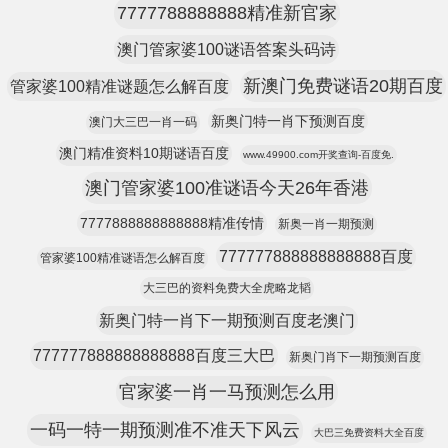
7777788888888精准新官家
澳门管家婆100谜语答案头码诗
新澳门免费谜语20期百度
管家婆100精准谜题怎么解百度
新奥门特一肖下预测百度
澳门大三巴一肖一码
澳门精准资料10期谜语百度
www.49900.com开奖查询-百度免.
澳门管家婆100准谜语今天26年香港
7777888888888888精准传情
新奥一肖一期预测
777777888888888888百度
管家婆100精准谜语怎么解百度
大三巴的资料免费大全虎略龙韬
新奥门特一肖下一期预测百度老澳门
777777888888888888百度三大巴
新奥门肖下一期预测百度
官家婆一肖一马预测怎么用
一码一特一期预测准不准天下风云
大巴三免费资料大全百度