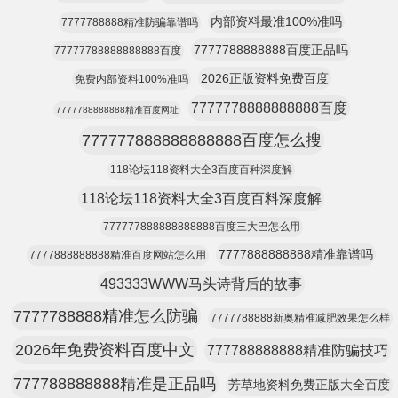
内部资料最准100%准吗
7777788888精准防骗靠谱吗
7777788888888百度正品吗
77777788888888888百度
2026正版资料免费百度
免费内部资料100%准吗
7777778888888888百度
7777788888888精准百度网址
777777888888888888百度怎么搜
118论坛118资料大全3百度百种深度解
118论坛118资料大全3百度百料深度解
777777888888888888百度三大巴怎么用
7777888888888精准靠谱吗
7777888888888精准百度网站怎么用
493333WWW马头诗背后的故事
7777788888精准怎么防骗
7777788888新奥精准减肥效果怎么样
2026年免费资料百度中文
777788888888精准防骗技巧
777788888888精准是正品吗
芳草地资料免费正版大全百度