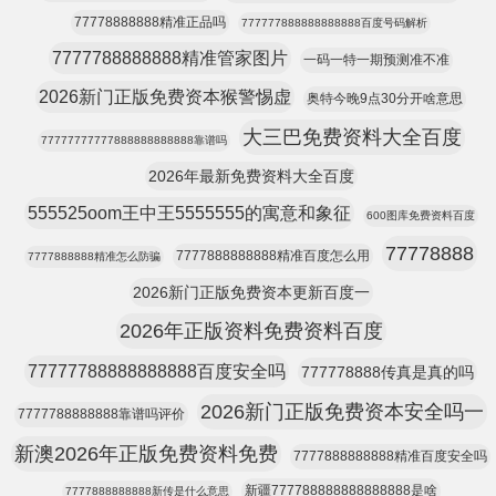
77778888888精准正品吗
777777888888888888百度号码解析
7777788888888精准管家图片
一码一特一期预测准不准
2026新门正版免费资本猴警惕虚
奥特今晚9点30分开啥意思
大三巴免费资料大全百度
77777777777888888888888靠谱吗
2026年最新免费资料大全百度
555525oom王中王5555555的寓意和象征
600图库免费资料百度
77778888
7777888888888精准百度怎么用
7777888888精准怎么防骗
2026新门正版免费资本更新百度一
2026年正版资料免费资料百度
77777788888888888百度安全吗
777778888传真是真的吗
2026新门正版免费资本安全吗一
7777788888888靠谱吗评价
新澳2026年正版免费资料免费
7777888888888精准百度安全吗
新疆777788888888888888是啥
7777888888888新传是什么意思