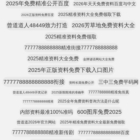
2025年免费精准公开百度
2026年天天免费资料百度与中文
2025精准资料大全免费领取下载
2026正版资料免费百度
曾道道人48449致力打造
2026芳草地免费资料大全
2025精准资料免费领取
7777788888888精准街接7777788888888
2025精准资料大全免费
金牌谜语网站大全免费
2025年正版资料免费下载入口图片
7777788888888888衔接
三中三免费平码网
资料长期免费公开
7777788888精准免传真
曾道道人48449开奖记录
2025新期期准的准确率
2025全年免费资料杳询方法是什么呢
7777778888888精准
600图库兔费2025
内部资料最准100%准吗
曾道道2026年官方网站
2025年精准免费资料大全最新免费领取
7777788888888精准新传剧
77777788888888888百度