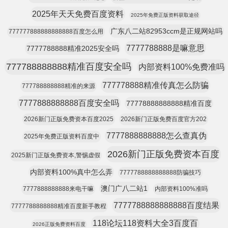
2025年天天免费百度资料
2025年免费正版资料获取途径
广东八二站82953ccm是正规网站吗
777777888888888888百度怎么用
7777788888是嘛意思
7777788888精准2025安全吗
777788888888精准百度安全吗
内部资料100%免费准吗
777778888精准传真怎么防骗
777788888888精准的来源
7777888888888百度安全吗
77778888888888精准百度
2026新门正版免费资本百度2025
2026新门正版免费百度官方202
7777888888888怎么查真伪
2025年免费正版资料百度中
2026新门正版免费资本百度
2025新门正版免费资本,警惕虚假
内部资料100%真中怎么弄
7777788888888888防骗技巧
澳门广八二站1
7777888888888来电干嘛
内部资料100%准吗
7777788888888888百度结果
7777788888888精准百度新手教程
118论坛118资料大全3百度百
2026正版免费资料百度