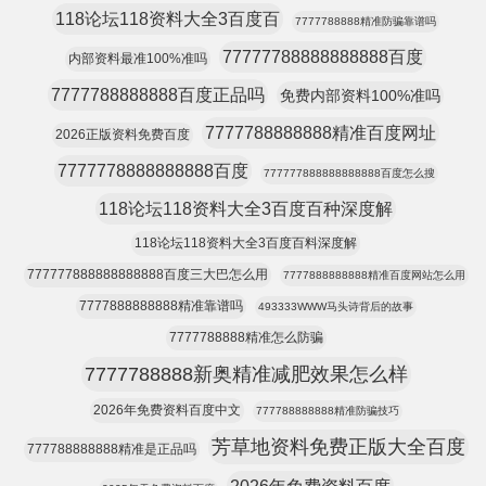
118论坛118资料大全3百度百
7777788888精准防骗靠谱吗
77777788888888888百度
内部资料最准100%准吗
7777788888888百度正品吗
免费内部资料100%准吗
7777788888888精准百度网址
2026正版资料免费百度
7777778888888888百度
777777888888888888百度怎么搜
118论坛118资料大全3百度百种深度解
118论坛118资料大全3百度百料深度解
777777888888888888百度三大巴怎么用
7777888888888精准百度网站怎么用
7777888888888精准靠谱吗
493333WWW马头诗背后的故事
7777788888精准怎么防骗
7777788888新奥精准减肥效果怎么样
2026年免费资料百度中文
777788888888精准防骗技巧
芳草地资料免费正版大全百度
777788888888精准是正品吗