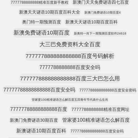
新澳门天天免费谜语四七百度
7777788888888精准百度新手教程
新澳天天谜语10期百度百科大全
新澳门免费谜语10期百度4
奥门特一期预测百度
新澳天天谜语10期百度百科
新澳免费谜语10期百度
新奥特一肖下一期预测百度软件24618
大三巴免费资料大全百度
777777888888888888百度号码解析
7777788888888百度安全吗
777777888888888888百度三大巴怎么用
77777788888888888百度安全吗
7777788888888888百度安全密码
管家婆100精准谜语怎么解百度五四青年节代表什么生肖
77777788888888888百度
7777788888888精准百度网址
管家婆100精准谜语怎么解百度
新澳门免费谜语30期百度
新澳谜语10期百度百科
7777788888888888百度安全吗