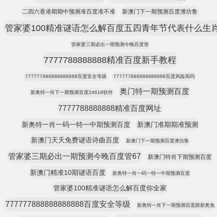
二四六香港期期中预测准百度准不准
新澳门下一期预测百度潍坊鲁
管家婆100精准谜语怎么解百度五四青年节代表什么生
管家婆三期必出一期预测今晚百度管
7777788888888精准百度新手教程
777777888888888888百度安全等级
777777888888888888百度风险高吗
奥门特一期预测百度
新奥特一肖下一期预测百度24618软件
7777788888888精准百度网址
新奥特一肖一码一特一中期预测百度
新澳门准期期准预测
新澳门天天免费谜语诗曲百度
新澳门下一期预测百度潍坊鲁
管家婆三期必出一期预测今晚百度管67
新澳门特肖下期预测百度
新澳门精准10期谜语百度
新奥特一肖一码一特一中期预测百度
管家婆100精准谜语怎么解百度你全家
777777888888888888百度安全等级
新奥特一肖下一期预测百度跟新奥免