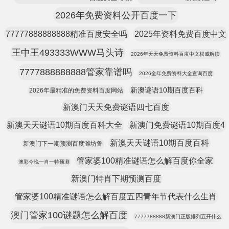
2026年免费资料公开百度一下
77777888888888精准百度安全吗
2025年资料免费百度中文
王中王493333WWW马头诗
2026年天天免费资料百度中文权威解读
7777888888888管家靠谱吗
2026全年免费资料大全查询百度
新澳谜语10期百度百科
2026年最精准的免费资料百度网站
新澳门天天免费谜语四七百度
新澳天天谜语10期百度百科大全
新澳门免费谜语10期百度4
新澳天天谜语10期百度百科
新澳门下一期预测百度潍坊鲁
管家婆100精准谜语怎么解百度你全家
澳彩今晚一肖一特预测
新澳门特肖下期预测百度
管家婆100精准谜语怎么解百度五四青年节代表什么生肖
澳门管家100谜题怎么解百度
7777788888新澳门正版排列五开什么