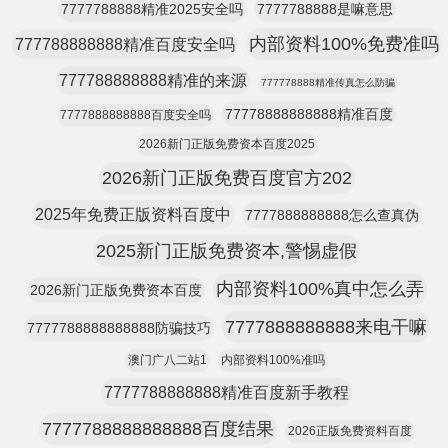
7777788888精准2025安全吗
7777788888是嘛意思
内部资料100%免费准吗
777788888888精准百度安全吗
777788888888精准的来源
777778888精准传真怎么防骗
77778888888888精准百度
7777888888888百度安全吗
2026新门正版免费资本百度2025
2026新门正版免费百度官方202
2025年免费正版资料百度中
7777888888888怎么查真伪
2025新门正版免费资本,警惕虚假
内部资料100%真中怎么弄
2026新门正版免费资本百度
7777888888888来电干嘛
7777788888888888防骗技巧
澳门广八二站1
内部资料100%准吗
7777788888888精准百度新手教程
7777788888888888百度结果
2026正版免费资料百度