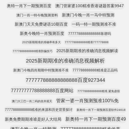
奥特一肖下一期预测百度
澳门管家婆100精准香港谜题答案9947
新澳门今晚一肖一马中特预测
澳门一肖一特今晚预测资料
新澳门天天免费谜语10期百度
一码一特一期预测准不准
新奥今晚特一肖预测百度
7777788888888888靠谱吗
2025新期期准的准确率有多大
7777788888888精准777778888
2025新期期准的准确消息视频解读
7777888888888精准防骗技巧
2025新期期准的准确消息视频解析
新澳门今晚四肖期期中特预测准不准
777788888888精准是正品吗
777777888888888888百度927344
77777777788888888百度网站
77778888888888精准,避免虚假
管家一婆一肖预测预准100%免
澳门大三巴一肖二码的坐井观天
7777888888888精准的来源和历史背景探讨
新奥特一肖下一期预测百度软件24618
新奥特一肖下一期预测百度49
新奥免费期期准谁是好人大结局