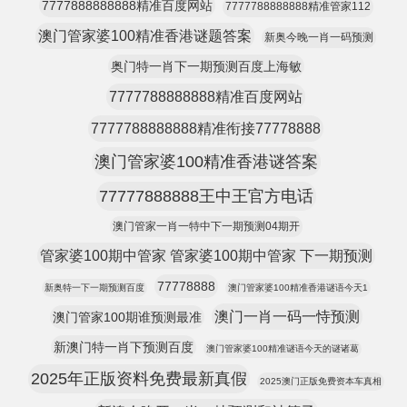
7777888888888精准百度网站
7777788888888精准管家112
澳门管家婆100精准香港谜题答案
新奥今晚一肖一码预测
奥门特一肖下一期预测百度上海敏
7777788888888精准百度网站
7777788888888精准衔接77778888
澳门管家婆100精准香港谜答案
77777888888王中王官方电话
澳门管家一肖一特中下一期预测04期开
管家婆100期中管家 管家婆100期中管家 下一期预测
77778888
新奥特一下一期预测百度
澳门管家婆100精准香港谜语今天1
澳门一肖一码一恃预测
澳门管家100期谁预测最准
新澳门特一肖下预测百度
澳门管家婆100精准谜语今天的谜诸葛
2025年正版资料免费最新真假
2025澳门正版免费资本车真相