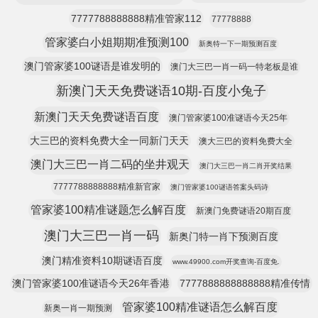
7777788888888精准管家112
77778888
管家婆白小姐期期准预测100
新奥特一下一期预测百度
澳门管家婆100谜语是谁发明的
澳门大三巴一肖一码一特老板是谁
新澳门天天免费谜语10期-百度小兔子
新澳门天天免费谜语百度
澳门管家婆100准谜语今天25年
大三巴的资料免费大全一同新门天天
澳大三巴的资料免费大全
澳门大三巴一肖二码的坐井观天
澳门大三巴一肖二肖开奖结果
7777788888888精准新官家
澳门管家婆100谜语答案头码诗
管家婆100精准谜题怎么解百度
新澳门免费谜语20期百度
澳门大三巴一肖一码
新奥门特一肖下预测百度
澳门精准资料10期谜语百度
www.49900.com开奖查询-百度免.
澳门管家婆100准谜语今天26年香港
7777888888888888精准传情
管家婆100精准谜语怎么解百度
新奥一肖一期预测