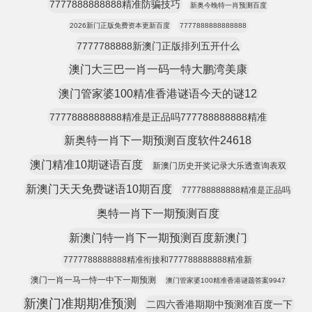
7777888888888精准防骗技巧
新奥今晚特一肖预测百度
2026新门正版免费资本更新百度
7777888888888888
7777788888新澳门正版排列五开什么
澳门大三巴一肖一码一特大鹏湾美康
澳门管家婆100精准香港谜语今天的谜12
7777888888888精准是正品吗777788888888精准
新奥特一肖下一期预测百度软件24618
澳门精准10期谜语百度
新澳门历史开奖记录大乐透查询表双
新澳门天天免费谜语10期百度
777788888888精准是正品吗
奥特一肖下一期预测百度
新澳门特一肖下一期预测百度新澳门
7777788888888精准衔接和777788888888精准新
澳门一肖一马一恃一中下一期预测
澳门管家婆100精准香港谜题答案9947
新澳门准期期准预测
二四六香港期期中预测准百度一下