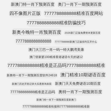
新澳门特一肖下预测百度
奥门一肖下一期预测百度
四不像图片正版
7777788888888精准百度网站
7777888888888精准防骗技巧
新奥今晚特一肖预测百度
2026新门正版免费资本更新百度
7777888888888888
7777788888新澳门正版排列五开什么
澳门大三巴一肖一码一特大鹏湾美康
澳门管家婆100精准香港谜语今天的谜12
7777888888888精准是正品吗777788888888精准
澳门精准10期谜语百度
新奥特一肖下一期预测百度软件24618
新澳门天天免费谜语10期百度
新澳门历史开奖记录大乐透查询表双
奥特一肖下一期预测百度
777788888888精准是正品吗
新澳门特一肖下一期预测百度新澳门
7777788888888精准衔接和777788888888精准新