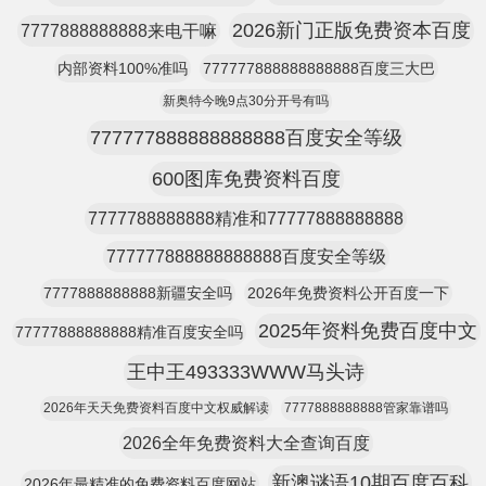
2026新门正版免费资本百度
7777888888888来电干嘛
内部资料100%准吗
777777888888888888百度三大巴
新奥特今晚9点30分开号有吗
777777888888888888百度安全等级
600图库免费资料百度
7777788888888精准和77777888888888
777777888888888888百度安全等级
7777888888888新疆安全吗
2026年免费资料公开百度一下
2025年资料免费百度中文
77777888888888精准百度安全吗
王中王493333WWW马头诗
2026年天天免费资料百度中文权威解读
7777888888888管家靠谱吗
2026全年免费资料大全查询百度
新澳谜语10期百度百科
2026年最精准的免费资料百度网站