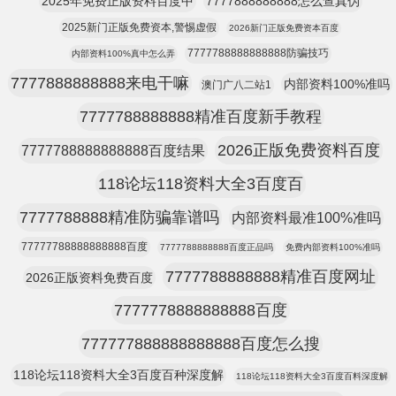
2025年免费正版资料百度中
7777888888888怎么查真伪
2025新门正版免费资本,警惕虚假
2026新门正版免费资本百度
7777788888888888防骗技巧
内部资料100%真中怎么弄
7777888888888来电干嘛
内部资料100%准吗
澳门广八二站1
7777788888888精准百度新手教程
2026正版免费资料百度
7777788888888888百度结果
118论坛118资料大全3百度百
7777788888精准防骗靠谱吗
内部资料最准100%准吗
77777788888888888百度
7777788888888百度正品吗
免费内部资料100%准吗
7777788888888精准百度网址
2026正版资料免费百度
7777778888888888百度
777777888888888888百度怎么搜
118论坛118资料大全3百度百种深度解
118论坛118资料大全3百度百料深度解