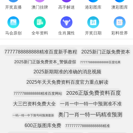
开奖直播
澳门挂牌
高手解迷
港彩图库
澳彩图库
马会原创
全年资料
生肖属性
开奖日期
彩料世界
7777788888888精准百度新手教程
2025新门正版免费资本
2025新门正版免费资本_警惕虚假
7777788888888888百度结果
2025新期期准的准确的消息视频
2025年天天免费资料百度官力重点解读
2026正版免费资料百度
7777788888888精准百度网站
大三巴资料免费大全
一肖一中一特一中预测准不准
奥门一肖一特一码精准预测
一码一特一中下期号码预测最新
600正版图库免费
777777778888888888精准