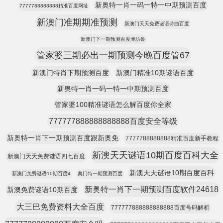
新奥特一肖一码一特一中期预测百度
7777788888888精准百度网址
新澳门准期期准预测
新澳门天天免费谜语诗曲百度
新澳门下一期预测百度潍坊鲁
管家婆三期必出一期预测今晚百度管67
新澳门特肖下期预测百度
新澳门精准10期谜语百度
新奥特一肖一码一特一中期预测百度
管家婆100精准谜语怎么解百度你全家
777777888888888888百度安全等级
新奥特一肖下一期预测百度跟新奥免
7777788888888精准百度新手教程
新澳天天谜语10期百度百科大全
新澳门天天免费谜语四七百度
新澳天天谜语10期百度百科
新澳门免费谜语10期百度4
奥门特一期预测百度
新奥特一肖下一期预测百度软件24618
新澳免费谜语10期百度
大三巴免费资料大全百度
777777888888888888百度号码解析