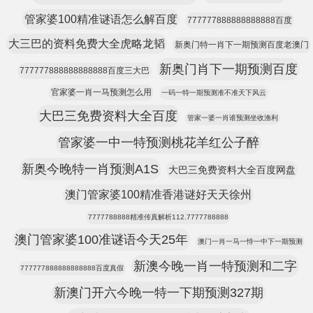
管家婆100精准谜语怎么解百度
777777888888888888百度
大三巴的资料免费大全虎略龙韬
新奥门特一肖下一期预测百度老澳门
新奥门肖下一期预测百度
777777888888888888百度三大巴
官家婆一肖一马预测怎么用
一码一特一期预测准不准天下风云
大巴三免费资料大全百度
管家一婆一肖谁预测坐收渔利
管家婆一中一特预测桃花羊红公子醉
新奥今晚特一肖预测A1S
大巴三免费资料大全百度网盘
澳门管家婆100精准香港谜好天天徐州
7777788888精准传真解析112.7777788888
澳门管家婆100准谜语今天25年
澳门一肖一马一恃一中下一期预测
新澳今晚一肖一特预测和二字
777777888888888888百度真假
新澳门开六今晚一特一下期预测327期