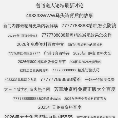
曾道道人论坛最新讨论
493333WWW马头诗背后的故事
7777788888精准怎么防骗
新门内部最精确更新内容解读
7777788888新奥精准减肥效果怎么样
2026年新门正版免费资本
2026年免费资料百度中文
新门内部资料与内部资料
广洲传真猜特诗
2026新门内部资料大全
777米奇四色眼影7777
2026年800图库正版最新章节
800图库2026免费资料
777788888888精准防骗技巧
挂牌之全篇免费资料
777777888888精准
一码一特预测免费
4933333凤凰网之九龙
芳草地资料免费正版大全百度
大三巴致力打造火热全网
777788888888精准是正品吗
2026年天天免费资料百度官方
2025年天免费资料百度
2026年天天免费资料百度和5555
2025年天免费资料百度官方