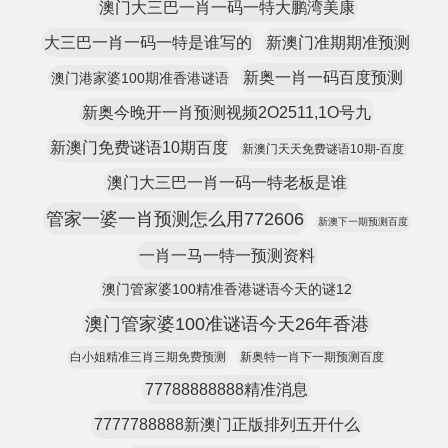
澳门大三巴一肖一码一特大鹏湾美康
大三巴一肖一码一特是谁写的
新澳门准期期准预测
新奥一肖一码百度预测
澳门港家婆100期准香港谜语
新奥今晚开一肖预测视频2O2511,1O号九
新澳门免费谜语10期百度
新澳门天天免费谜语10期-百度
澳门大三巴一肖一码一特老板是谁
管家一婆一肖预测怎么用772606
新澳下一期预测百度
一肖一马一特一预测资料
澳门管家婆100精准香港谜语今天的谜12
澳门管家婆100准谜语今天26年香港
白小姐精准三肖三期免费预测
新奥特一肖下一期预测百度
77788888888精准消息
7777788888新澳门正版排列五开什么