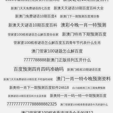
新澳天天谜语10期百度百科大全
新澳门天天免费谜语四七百度
新澳门免费谜语10期百度4
新澳门下一期预测百度潍坊鲁
澳彩今晚一肖一特预测
新澳天天谜语10期百度百科
新澳门特肖下期预测百度
管家婆100精准谜语怎么解百度你全家
管家婆100精准谜语怎么解百度五四青年节代表什么生肖
澳门管家100谜题怎么解百度
7777788888新澳门正版排列五开什么
百度预测四肖四码准确吗
新澳门精准10期谜语百度
澳门一肖一特今晚预测资料
新澳门天天免费谜语10期百度,不吃饭吃啥呢
新奥特一肖下一期预测百度软件24618
白小姐精准三肖三期免费预测
新奥特一肖一码一特一中期预测百度
新澳谜语10期百度百科大全及答案
7777777777788888882325
澳门管家婆100精准香港谜语今天的谜什么
澳门管家婆100精准香港谜语今天的谜12