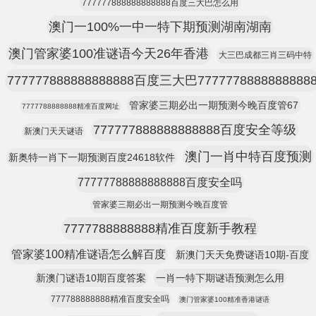
777777888888888888百度三大巴怎么用
澳门一100%一中一特下期预测湖南湖南
澳门管家婆100准谜语今天26年香港
大三巴成都三肖三码中特
777777888888888888百度三大巴7777778888888888
管家婆三期必出一期预测今晚百度管67
7777788888888精准百度网址
777777888888888888百度安全等级
新澳门天天谜语
澳门一肖中特百度预测
新奥特一肖下一期预测百度24618软件
77777788888888888百度安全吗
管家婆三期必出一期预测今晚百度管
7777788888888精准百度新手教程
管家婆100精准谜语怎么解百度
新澳门天天免费谜语10期-百度
新澳门谜语10期百度答案
一肖一特下期谜语预测怎么用
777788888888精准百度安全吗
澳门管家婆100精准香港谜语