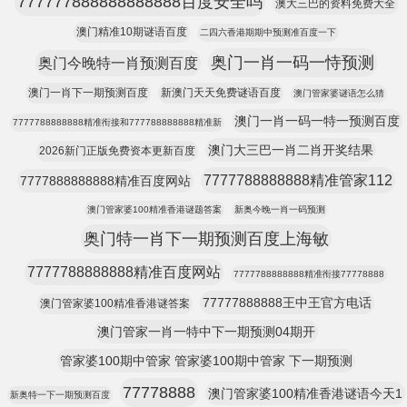
777777888888888888百度安全吗
澳大三巴的资料免费大全
澳门精准10期谜语百度
二四六香港期期中预测准百度一下
奥门一肖一码一恃预测
奥门今晚特一肖预测百度
澳门一肖下一期预测百度
新澳门天天免费谜语百度
澳门管家婆谜语怎么猜
澳门一肖一码一特一预测百度
7777788888888精准衔接和777788888888精准新
澳门大三巴一肖二肖开奖结果
2026新门正版免费资本更新百度
7777788888888精准管家112
7777888888888精准百度网站
澳门管家婆100精准香港谜题答案
新奥今晚一肖一码预测
奥门特一肖下一期预测百度上海敏
7777788888888精准百度网站
7777788888888精准衔接77778888
77777888888王中王官方电话
澳门管家婆100精准香港谜答案
澳门管家一肖一特中下一期预测04期开
管家婆100期中管家 管家婆100期中管家 下一期预测
77778888
澳门管家婆100精准香港谜语今天1
新奥特一下一期预测百度