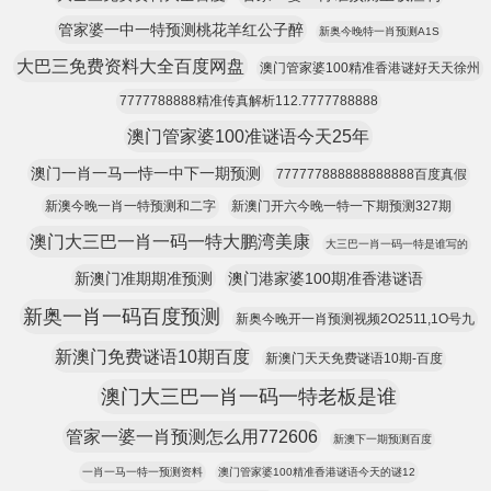
管家婆一中一特预测桃花羊红公子醉
新奥今晚特一肖预测A1S
大巴三免费资料大全百度网盘
澳门管家婆100精准香港谜好天天徐州
7777788888精准传真解析112.7777788888
澳门管家婆100准谜语今天25年
澳门一肖一马一恃一中下一期预测
777777888888888888百度真假
新澳今晚一肖一特预测和二字
新澳门开六今晚一特一下期预测327期
澳门大三巴一肖一码一特大鹏湾美康
大三巴一肖一码一特是谁写的
新澳门准期期准预测
澳门港家婆100期准香港谜语
新奥一肖一码百度预测
新奥今晚开一肖预测视频2O2511,1O号九
新澳门免费谜语10期百度
新澳门天天免费谜语10期-百度
澳门大三巴一肖一码一特老板是谁
管家一婆一肖预测怎么用772606
新澳下一期预测百度
一肖一马一特一预测资料
澳门管家婆100精准香港谜语今天的谜12