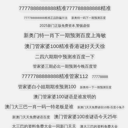
7777888888888精准777788888888精准
777788888888精准正品防骗方法
新奥特一码下一期预测百度
2025新门正版免费资本,警惕虚假
新奥门特一肖下一期预测百度上海敏
澳门管家婆100精准香港谜好天天徐
二四六期期中预测准百度一下
管家婆三期必出一期预测今晚百度管
7777788888888精准管家112
77778888
管家婆白小姐期期准预测100
新奥特一下一期预测百度
澳门管家婆100谜语是谁发明的
澳门大三巴一肖一码一特老板是谁
新澳门天天免费谜语10期-百度小兔子
澳门管家婆100准谜语今天25年
新澳门天天免费谜语百度
大三巴的资料免费大全一同新门天天
澳大三巴的资料免费大全