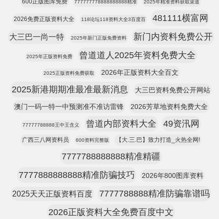
600正版图库免费
777777778888888888精准
2025年精准资料获取渠道
481111横富网
2026免费正版资料大全
118论坛118资料大全3百度百
新门内资料免费公开
大三巴一尚一特
2025年新门正版免费资料
曾道道人2025年资料免费大全
2025年正版资料免费
2026年正版资料大全百文
2025正版资料免费获取
2025新港期期准最准最新消息
大三巴资料免费公开网站
澳门一码一特一中预测准不准访雷锋
2026芳草地资料免费大全
曾道内部资料大全
49资汛网
77777788888王中王含义
广西三八网资料员
【大.三.巴】致力打造_火热全网!
600资料完整版
7777788888888精准精疆
7777888888888精准防骗技巧
2026年800图库资料
7777788888精准防骗靠谱吗
2025天天正版资料百度
2026正版资料大全免费百度中文