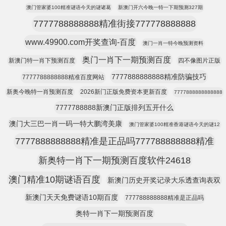
澳门管家婆100精准谜语今天的谜诸葛
新澳门开六今晚一特一下期预测327期
7777788888888精准街接777778888888
www.49900.com开奖查询-百度
澳门一肖一特今晚预测资料
奥门一肖下一期预测百度
新澳门特一肖下预测百度
四不像图片正版
7777888888888精准防骗技巧
7777788888888精准百度网站
新奥今晚特一肖预测百度
2026新门正版免费资本更新百度
7777888888888888
7777788888新澳门正版排列五开什么
澳门大三巴一肖一码一特大鹏湾美康
澳门管家婆100精准香港谜语今天的谜12
7777888888888精准是正品吗777788888888精准
新奥特一肖下一期预测百度软件24618
澳门精准10期谜语百度
新澳门历史开奖记录大乐透查询表双
新澳门天天免费谜语10期百度
777788888888精准是正品吗
奥特一肖下一期预测百度