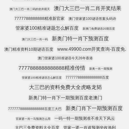
澳门大三巴一肖二肖开奖结果
澳门大三巴一肖二码的坐井观天
7777788888888精准新官家
澳门管家婆100谜语答案头码诗
管家婆100精准谜题怎么解百度
新澳门免费谜语20期百度
新奥门特一肖下预测百度
澳门大三巴一肖一码
www.49900.com开奖查询-百度免.
澳门精准资料10期谜语百度
澳门管家婆100准谜语今天26年香港
7777888888888888精准传情
新奥一肖一期预测
777777888888888888百度
管家婆100精准谜语怎么解百度
大三巴的资料免费大全虎略龙韬
新奥门特一肖下一期预测百度老澳门
新奥门肖下一期预测百度
777777888888888888百度三大巴
一码一特一期预测准不准天下风云
官家婆一肖一马预测怎么用
大巴三免费资料大全百度
管家一婆一肖谁预测坐收渔利