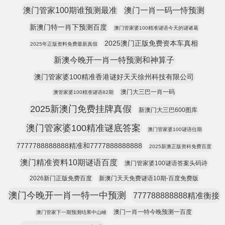
澳门管家100期谁预测最准
澳门一肖一码一恃预测
新澳门特一肖下预测百度
澳门管家婆100精准谜语今天的谜诸葛
2025澳门正版免费资本车真相
2025年正版资料免费最新真假
新澳今晚开一肖一特预测和神算子
澳门管家婆100精准香港谜好天天徐州科技有限公司
澳门大三巴一肖一码
澳管家婆100精准谜语82期
2025新澳门免费挂牌真假
新澳门大三巴600图库
澳门管家婆100精准谜底答案
澳门管家婆100谜语往期
7777788888888精准和7777888888888
2025新澳正版资科免费百度
澳门精准资料10期谜语百度
澳门管家婆100谜语答案头码诗
2026新门正版免费百度
新澳门天天免费谜语10期-百度免费版
澳门今晚开一肖一特一中预测
777788888888精准衡接
澳门一肖一特今晚预测一百度
澳门管家下一期预测结果中山峻