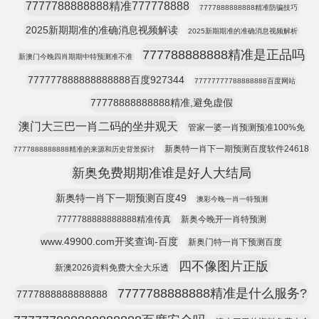
7777788888888精准777778888
7777888888888精准防骗技巧
2025新期期准的准确消息视频解读
2025新期期准的准确消息视频解析
777788888888精准是正品吗
新澳门今晚四肖期期中特预测准不准
777777888888888888百度927344
77777777788888888百度网站
77778888888888精准,避免虚假
澳门大三巴一肖二码的坐井观天
管家一婆一肖预测预准100%免
新奥特一肖下一期预测百度软件24618
7777888888888精准的来源和历史背景探讨
新奥免费期期准谁是好人大结局
新奥特一肖下一期预测百度49
澳彩今晚一肖一特预测
7777788888888888精准传真
新奥今晚开一肖特预测
www.49900.com开奖查询-百度
新奥门特一肖下预测百度
四不像图片正版
新澳2026資料免费大全大乐透
7777788888888精准是什么服务?
7777888888888888