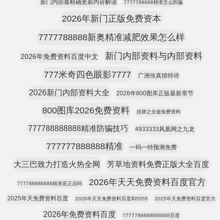
新门内部最精确更新内容解读
7777788888精准怎么防骗
2026年新门正版免费资本
7777788888新奥精准减肥效果怎么样
新门内部资料与内部资料
2026年免费资料百度中文
777米奇四色眼影7777
广洲传真猜特诗
2026新门内部资料大全
2026年800图库正版最新章节
800图库2026免费资料
挂牌之全篇免费资料
777788888888精准防骗技巧
4933333凤凰网之九龙
777777888888精准
一码一特预测免费
大三巴致力打造火热全网
芳草地资料免费正版大全百度
2026年天天免费资料百度官方
777788888888精准是正品吗
2025年天免费资料百度
2026年天天免费资料百度和5555
2025年天免费资料百度官方
2026年免费资料百度
7777788888888888百度