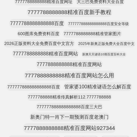
7777788888888精准百度网址
大三巴免费资料大全百度
7777788888888精准百度新手教程
7777788888888888百度
777777888888888888百度安全等级
600图库免费资料百度
7777788888888精准管家图片
2026正版资料大全免费百度中文宫方
2025年新奥正版免费大全百度中文
7777788888888精准百度网站
新澳天天谜语10期百度百科大全
7777888888888精准百度网站
7777888888888精准百度网站怎么用
管家婆100精准谜语怎么解百度
777777888888888888百度
7777788888精准传真解析112.7777788888
777777888888888888百度三大巴
新奥门特一肖下一期预测百度老澳门
7777888888888精准百度网站927344