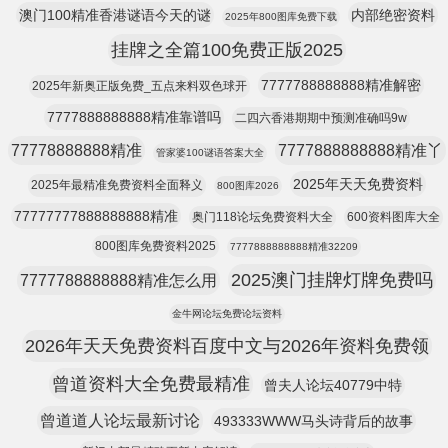
澳门100精准香港谜语今天的谜
内部绝密资料
2025年800图库免费下载
挂牌之全篇100免费正版2025
7777788888888精准解密
2025年新奥正版免费_五点来料双色球开
7777888888888精准靠谱吗
二四六香港期期中预测准确吗9w
77778888888精准
7777888888888精准丫
管家婆100谜语答案大全
2025年天天免费资料
2025年最精准免费资料全面释义
800图库2026
77777777888888888精准
奥门118论坛免费资料大全
600资料图库大全
800图库免费资料2025
7777888888888精准32209
2025澳门挂牌灯牌免费吗
7777788888888精准怎么用
金牛网论坛免费论坛资料
2026年天天免费资料百度中文与2026年资料免费领
曾道资料大全免费最精准
曾夫人论坛40779中特
曾道道人论坛最新讨论
493333WWW马头诗背后的故事