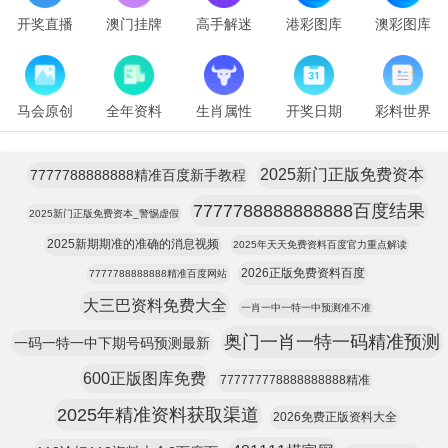
开奖直播
澳门挂牌
高手解迷
港彩图库
澳彩图库
马会原创
全年资料
生肖属性
开奖日期
彩料世界
2025新门正版免费资本
7777788888888精准百度新手教程
7777788888888888百度结果
2025新门正版免费资本_警惕虚假
2025新期期准的准确的消息视频
2025年天天免费资料百度官力重点解读
2026正版免费资料百度
7777788888888精准百度网站
大三巴资料免费大全
一肖一中一特一中预测准不准
奥门一肖一特一码精准预测
一码一特一中下期号码预测最新
600正版图库免费
777777778888888888精准
2025年精准资料获取渠道
2026免费正版资料大全