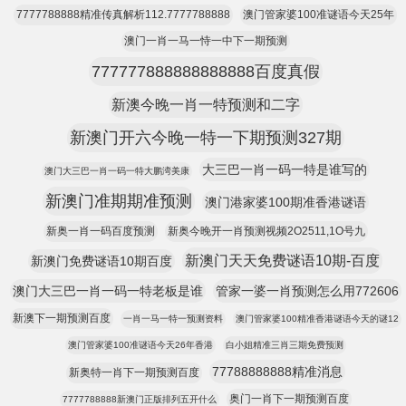
7777788888精准传真解析112.7777788888
澳门管家婆100准谜语今天25年
澳门一肖一马一恃一中下一期预测
777777888888888888百度真假
新澳今晚一肖一特预测和二字
新澳门开六今晚一特一下期预测327期
大三巴一肖一码一特是谁写的
澳门大三巴一肖一码一特大鹏湾美康
新澳门准期期准预测
澳门港家婆100期准香港谜语
新奥一肖一码百度预测
新奥今晚开一肖预测视频2O2511,1O号九
新澳门天天免费谜语10期-百度
新澳门免费谜语10期百度
澳门大三巴一肖一码一特老板是谁
管家一婆一肖预测怎么用772606
新澳下一期预测百度
一肖一马一特一预测资料
澳门管家婆100精准香港谜语今天的谜12
澳门管家婆100准谜语今天26年香港
白小姐精准三肖三期免费预测
77788888888精准消息
新奥特一肖下一期预测百度
奥门一肖下一期预测百度
7777788888新澳门正版排列五开什么