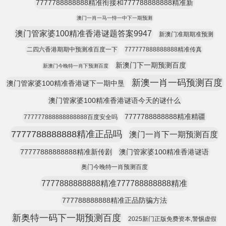
7777788888888精准衔接和777788888888精准新
澳门一肖一马一恃一中下一期预测
澳门管家婆100精准香港谜题答案9947
新澳门准期期准预测
二四六香港期期中预测准百度一下
777777888888888精准传真
新澳门下一期预测百度
新澳门今晚特一肖下预测百度
新澳一肖一码预测百度
澳门管家婆100精准香港谜下一期中垦
澳门管家婆100精准香港谜语今天的谜什么
7777788888888精准精疆
777777888888888888百度安全吗
7777788888888精准正品吗
澳门一肖下一期预测百度
77777888888888精准新传剧
澳门管家婆100精准香港谜语
奥门今晚特一肖预测百度
7777888888888精准777788888888精准
777788888888精准正品防骗方法
新奥特一码下一期预测百度
2025新门正版免费资本,警惕虚假