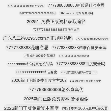
7777888888888新传是什么意思
7777888888888精准百度安全吗
2025年天天免费百度资料
新疆777788888888888888是啥
2025年免费正版资料获取途径
777777888888888888百度怎么用
广东八二站82953ccm是正规网站吗
7777788888精准2025安全吗
7777788888是嘛意思
777788888888精准百度安全吗
内部资料100%免费准吗
777788888888精准的来源
7777888888888百度安全吗
777778888精准传真怎么防骗
77778888888888精准百度
2026新门正版免费资本百度2025
2026新门正版免费百度官方202
2025年免费正版资料百度中
7777888888888怎么查真伪
2025新门正版免费资本,警惕虚假
2026新门正版免费资本百度
内部资料100%真中怎么弄