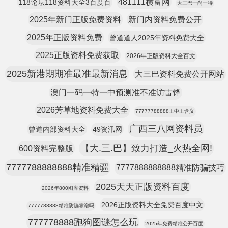
481111横富网
118论坛118资料大全3百度百
大三巴一尚一特
2025年新门正版免费资料
新门内资料免费公开
2025年正版资料免费
曾道道人2025年资料免费大全
2025正版资料免费获取
2026年正版资料大全百文
2025新港期期准最准最新消息
大三巴资料免费公开网站
澳门一码一特一中预测准不准访雷锋
2026芳草地资料免费大全
77777788888王中王含义
广西三八网资料员
曾道内部资料大全
49资汛网
【大.三.巴】致力打造_火热全网!
600资料完整版
7777788888888精准精疆
7777888888888精准防骗技巧
2025天天正版资料百度
2026年800图库资料
2026正版资料大全免费百度中文
7777788888精准防骗靠谱吗
777778888跑狗图谜怎么玩
2025年免费精准公开百度