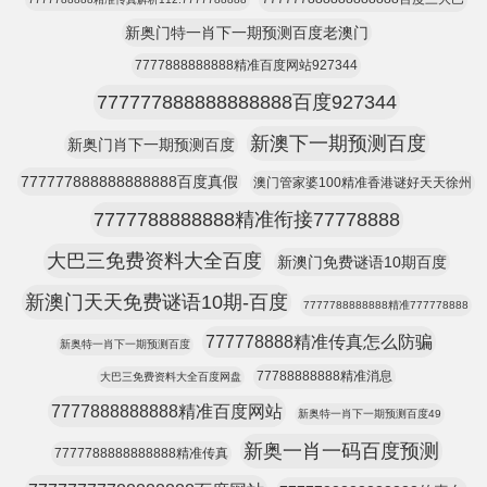
新奥门特一肖下一期预测百度老澳门
7777888888888精准百度网站927344
777777888888888888百度927344
新澳下一期预测百度
新奥门肖下一期预测百度
777777888888888888百度真假
澳门管家婆100精准香港谜好天天徐州
7777788888888精准衔接77778888
大巴三免费资料大全百度
新澳门免费谜语10期百度
新澳门天天免费谜语10期-百度
7777788888888精准777778888
777778888精准传真怎么防骗
新奥特一肖下一期预测百度
77788888888精准消息
大巴三免费资料大全百度网盘
7777888888888精准百度网站
新奥特一肖下一期预测百度49
新奥一肖一码百度预测
7777788888888888精准传真