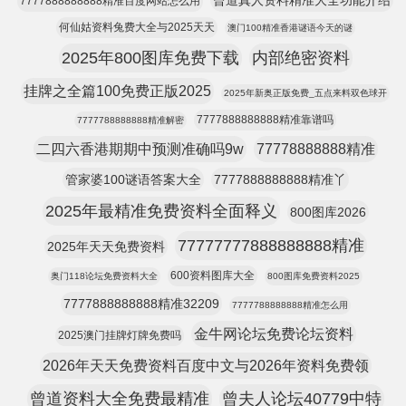
曾道真人资料精准大全功能介绍
7777888888888精准百度网站怎么用
何仙姑资料兔费大全与2025天天
澳门100精准香港谜语今天的谜
2025年800图库免费下载
内部绝密资料
挂牌之全篇100免费正版2025
2025年新奥正版免费_五点来料双色球开
7777888888888精准靠谱吗
7777788888888精准解密
二四六香港期期中预测准确吗9w
77778888888精准
管家婆100谜语答案大全
7777888888888精准丫
2025年最精准免费资料全面释义
800图库2026
77777777888888888精准
2025年天天免费资料
600资料图库大全
奥门118论坛免费资料大全
800图库免费资料2025
7777888888888精准32209
7777788888888精准怎么用
金牛网论坛免费论坛资料
2025澳门挂牌灯牌免费吗
2026年天天免费资料百度中文与2026年资料免费领
曾道资料大全免费最精准
曾夫人论坛40779中特