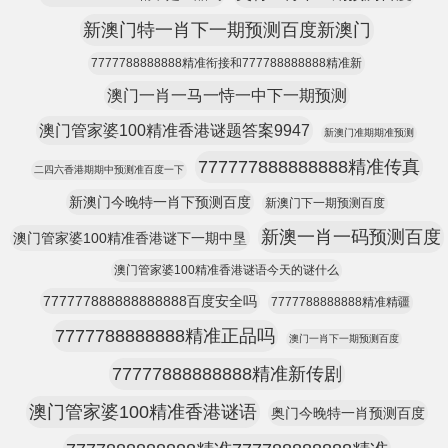
新澳门特一肖下一期预测百度新澳门
7777788888888精准衔接和777788888888精准新
澳门一肖一马一恃一中下一期预测
澳门管家婆100精准香港谜题答案9947
新澳门准期期准预测
777777888888888精准传真
二四六香港期期中预测准百度一下
新澳门今晚特一肖下预测百度
新澳门下一期预测百度
新澳一肖一码预测百度
澳门管家婆100精准香港谜下一期中垦
澳门管家婆100精准香港谜语今天的谜什么
777777888888888888百度安全吗
7777788888888精准精疆
7777788888888精准正品吗
澳门一肖下一期预测百度
77777888888888精准新传剧
澳门管家婆100精准香港谜语
奥门今晚特一肖预测百度