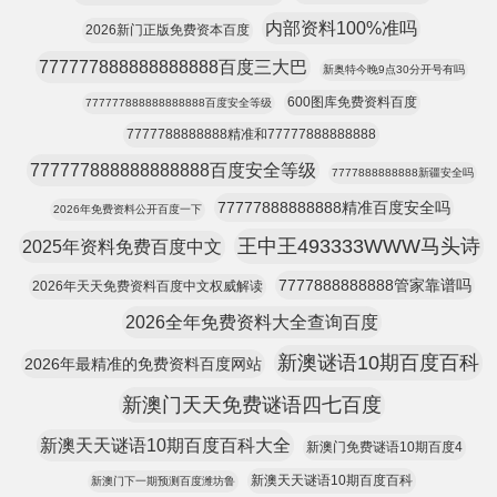
内部资料100%准吗
2026新门正版免费资本百度
777777888888888888百度三大巴
新奥特今晚9点30分开号有吗
600图库免费资料百度
777777888888888888百度安全等级
7777788888888精准和77777888888888
777777888888888888百度安全等级
7777888888888新疆安全吗
77777888888888精准百度安全吗
2026年免费资料公开百度一下
王中王493333WWW马头诗
2025年资料免费百度中文
7777888888888管家靠谱吗
2026年天天免费资料百度中文权威解读
2026全年免费资料大全查询百度
新澳谜语10期百度百科
2026年最精准的免费资料百度网站
新澳门天天免费谜语四七百度
新澳天天谜语10期百度百科大全
新澳门免费谜语10期百度4
新澳天天谜语10期百度百科
新澳门下一期预测百度潍坊鲁