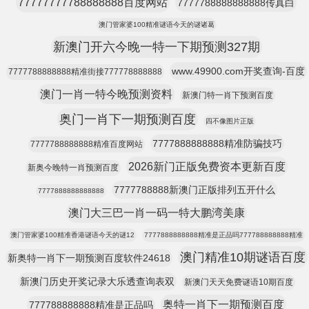
77777777788888888百度网站
7777788888888888传真白
澳门管家婆100精准谜语今天的谜诸葛
新澳门开六今晚一特一下期预测327期
www.49900.com开奖查询-百度
7777788888888精准街接777778888888
澳门一肖一特今晚预测资料
新澳门特一肖下预测百度
奥门一肖下一期预测百度
四不像图片正版
7777888888888精准防骗技巧
7777788888888精准百度网站
2026新门正版免费资本更新百度
新奥今晚特一肖预测百度
7777788888新澳门正版排列五开什么
7777888888888888
澳门大三巴一肖一码一特大鹏湾美康
澳门管家婆100精准香港谜语今天的谜12
7777888888888精准是正品吗777788888888精准
澳门精准10期谜语百度
新奥特一肖下一期预测百度软件24618
新澳门历史开奖记录大乐透查询表双
新澳门天天免费谜语10期百度
奥特一肖下一期预测百度
777788888888精准是正品吗