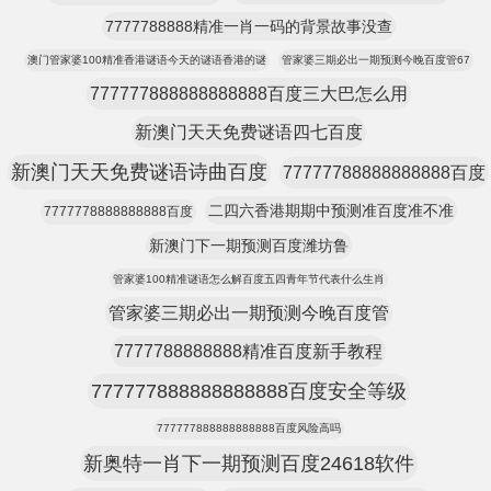
7777788888精准一肖一码的背景故事没查
澳门管家婆100精准香港谜语今天的谜语香港的谜
管家婆三期必出一期预测今晚百度管67
777777888888888888百度三大巴怎么用
新澳门天天免费谜语四七百度
新澳门天天免费谜语诗曲百度
77777788888888888百度
二四六香港期期中预测准百度准不准
7777778888888888百度
新澳门下一期预测百度潍坊鲁
管家婆100精准谜语怎么解百度五四青年节代表什么生肖
管家婆三期必出一期预测今晚百度管
7777788888888精准百度新手教程
777777888888888888百度安全等级
777777888888888888百度风险高吗
新奥特一肖下一期预测百度24618软件