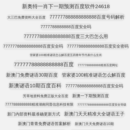
新奥特一肖下一期预测百度软件24618
777777888888888888百度号码解析
大三巴免费资料大全百度
7777788888888百度安全吗
777777888888888888百度三大巴怎么用
77777788888888888百度安全吗
7777788888888888百度安全密码
管家婆100精准谜语怎么解百度五四青年节代表什么生肖
77777788888888888百度
7777788888888精准百度网址
新澳门免费谜语30期百度
管家婆100精准谜语怎么解百度
新澳谜语10期百度百科
7777788888888888百度安全吗
新澳一下期预测百度
芳草地资料免费正版大全百度
7777888888888精准湖南同普信息科技有限
777777888888888888百度安全等级
新澳门天天精准大全谜语王子
新门内部资料最准确更新方式
新澳门青青免费谜语答案解析
新澳门天天免费谜语10期