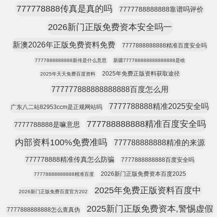
777778888传真是真的吗
7777788888888靠谱吗评价
2026新门正版免费资本安全吗一
新澳2026年正版免费资料免费
7777888888888精准百度安全吗
7777888888888新传是什么意思
新疆777788888888888888是啥
2025年免费正版资料获取途径
2025年天天免费百度资料
777777888888888888百度怎么用
7777788888精准2025安全吗
广东八二站82953ccm是正规网站吗
777788888888精准百度安全吗
7777788888是嘛意思
内部资料100%免费准吗
777788888888精准的来源
777778888精准传真怎么防骗
7777888888888百度安全吗
2026新门正版免费资本百度2025
77778888888888精准百度
2025年免费正版资料百度中
2026新门正版免费百度官方202
2025新门正版免费资本,警惕虚假
7777888888888怎么查真伪