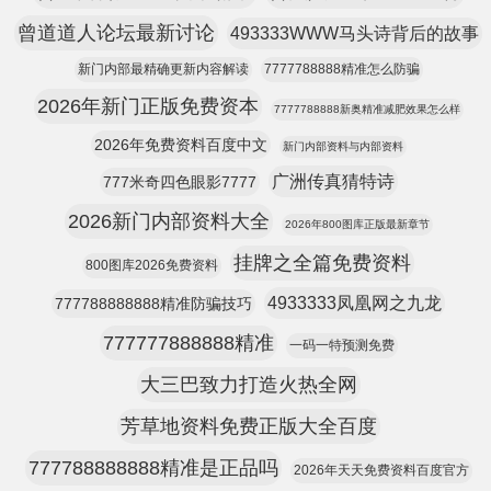
曾道道人论坛最新讨论
493333WWW马头诗背后的故事
新门内部最精确更新内容解读
7777788888精准怎么防骗
2026年新门正版免费资本
7777788888新奥精准减肥效果怎么样
2026年免费资料百度中文
新门内部资料与内部资料
广洲传真猜特诗
777米奇四色眼影7777
2026新门内部资料大全
2026年800图库正版最新章节
挂牌之全篇免费资料
800图库2026免费资料
4933333凤凰网之九龙
777788888888精准防骗技巧
777777888888精准
一码一特预测免费
大三巴致力打造火热全网
芳草地资料免费正版大全百度
777788888888精准是正品吗
2026年天天免费资料百度官方