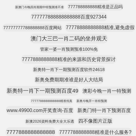
777788888888精准是正品吗
新澳门今晚四肖期期中特预测准不准
777777888888888888百度927344
77778888888888精准,避免虚假
77777777788888888百度网站
澳门大三巴一肖二码的坐井观天
管家一婆一肖预测预准100%免
7777888888888精准的来源和历史背景探讨
新奥特一肖下一期预测百度软件24618
新奥免费期期准谁是好人大结局
新奥特一肖下一期预测百度49
澳彩今晚一肖一特预测
7777788888888888精准传真
新奥今晚开一肖特预测
www.49900.com开奖查询-百度
新奥门特一肖下预测百度
四不像图片正版
新澳2026資料免费大全大乐透
7777888888888888
7777788888888精准是什么服务?