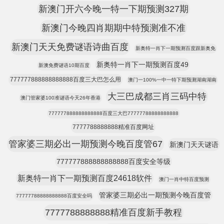
新澳门开六今晚一特一下期预测327期
新澳门今晚四肖期期中特预测准不准
新澳门天天免费谜语诗曲百度
新奥特一肖下一期预测百度跟新奥免
新奥特一肖下一期预测百度49
新澳免费谜语10期百度
777777888888888888百度三大巴怎么用
澳门一100%一中一特下期预测湖南湖南
大三巴成都三肖三码中特
澳门管家婆100准谜语今天26年香港
777777888888888888百度三大巴77777788888888888
7777788888888精准百度网址
管家婆三期必出一期预测今晚百度管67
新澳门天天谜语
777777888888888888百度安全等级
新奥特一肖下一期预测百度24618软件
澳门一肖中特百度预测
管家婆三期必出一期预测今晚百度管
77777788888888888百度安全吗
7777788888888精准百度新手教程