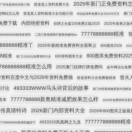
2025年新门正免费资料
曾道道人资料免费大全
6广州传真猜特诗第17期
准百度网站怎么用
曾道真人资料精准大全功能介绍
澳门
何仙姑资料兔费大全与2025天天
库免费下载
内部绝密资料
挂牌之全篇100免费正版2025
2025年新奥正
77778888888精准
7888888888精准靠谱吗
二四六香港期期中预测准确吗9w
8888888精准丫
2025年最精准免费资料全面释义
800图库2026
20
888精准
800图库免费资料202
600资料图库大全
奥门118论坛免费资料大全
7788888888精准怎么用
2025澳门挂牌灯牌免费吗
金牛网论坛免费
费资料百度中文与2026年资料免费领
曾夫人
曾道资料大全免费最精准
493333WWW马头诗背后的故事
讨论
新门内部最精确更新内容解读
7777788888新奥精准减肥效果怎么样
资本
2026年免费资料百度
洲传真猜特诗
2026新门内部资料大全
2026年800图库正版
777777888888精准
4933333凤凰网之九龙
77788888888精准防骗技巧