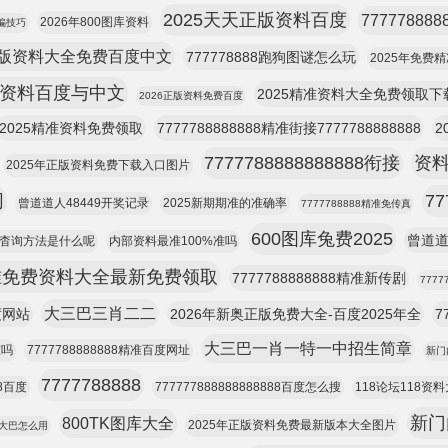
2025天天正版资料百度
7777788
2026年800图库资料
防骗技巧
6正版资料大全免费百度中文
777778888跑狗图谜怎么玩
2025年免费
费资料百度与中文
2025精准资料大全免费领取下
2026正版资料免费百度
2025精准资料免费领取
7777788888888精准街接7777788888888
2
7777788888888888衔接
资
2025年正版资料免费下载入口图片
网
77
曾道道人48449开奖记录
2025新期期准的准确率
7777788888精准免传真
600图库兔费2025
曾道道
料杳询方法是什么呢
内部资料最准100%准吗
精准免费资料大全最新免费领取
7777788888888精准新传剧
7777
大三巴三肖二二
度网站
2026年新奥正版免费大全-百度2025年全
7
大三巴一肖一特一中招生简章
准吗
7777788888888精准百度网址
新门
7777788888
88百度
777777888888888888百度怎么搜
118论坛118资
新门
800TK图库大全
2025年正版资料免费最新版本大全图片
度三大巴怎么用