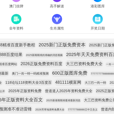
澳门挂牌
高手解迷
港彩图库
全年资料
生肖属性
开奖日期
2025新门正版免费资本
8888精准百度新手教程
2025新门正版
2025年天天免费资料
88888百度结果
2025新期期准的准确的消息视频
2026正版免费资料百度
大三巴资料免费大全
88精准百度网站
一肖一
600正版图库免费
测最新
奥门一肖一特一码精准预测
77777777888888
481111横富网
118论坛118资料大全3百度百
全
大三巴一尚一特
2
2025年正版资料免费
曾道道人2025年资料免费大全
2025正
公开
26年正版资料大全百文
大三巴资料免费公
2025新港期期准最准最新消息
预测准不准访雷锋
曾道内
2026芳草地资料免费大全
77777788888王中王含义