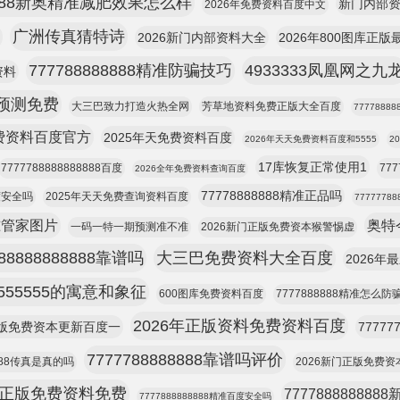
88888新奥精准减肥效果怎么样
新门内部
2026年免费资料百度中文
广洲传真猜特诗
2026新门内部资料大全
2026年800图库正版
777788888888精准防骗技巧
4933333凤凰网之九
资料
预测免费
大三巴致力打造火热全网
芳草地资料免费正版大全百度
7777888
免费资料百度官方
2025年天免费资料百度
2026年天天免费资料百度和5555
2
17库恢复正常使用1
7777788888888888百度
77
2026全年免费资料查询百度
77778888888精准正品吗
百度安全吗
2025年天天免费查询资料百度
7777778
精准管家图片
奥特
一码一特一期预测准不准
2026新门正版免费资本猴警惕虚
888888888888靠谱吗
大三巴免费资料大全百度
2026
5555555的寓意和象征
600图库免费资料百度
7777888888精准怎么防
2026年正版资料免费资料百度
正版免费资本更新百度一
77777
7777788888888靠谱吗评价
8888传真是真的吗
2026新门正版免费
年正版免费资料免费
77778888888
7777888888888精准百度安全吗