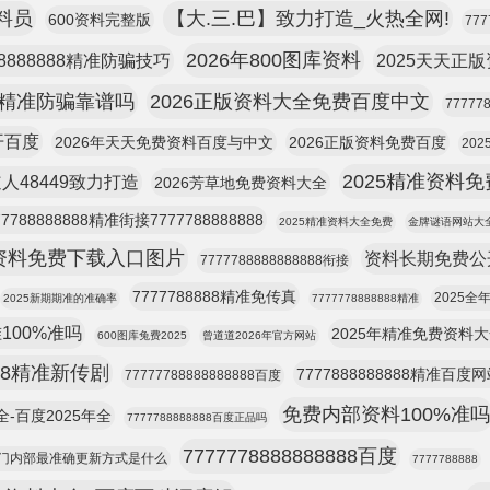
料员
【大.三.巴】致力打造_火热全网!
600资料完整版
77
2026年800图库资料
88888888精准防骗技巧
2025天天正
888精准防骗靠谱吗
2026正版资料大全免费百度中文
7777
开百度
2026年天天免费资料百度与中文
2026正版资料免费百度
20
2025精准资料
人48449致力打造
2026芳草地免费资料大全
77788888888精准街接7777788888888
2025精准资料大全免费
金牌谜语网站大
版资料免费下载入口图片
资料长期免费公
7777788888888888衔接
7777788888精准免传真
2025
2025新期期准的准确率
7777778888888精准
100%准吗
2025年精准免费资料
600图库兔费2025
曾道道2026年官方网站
8888精准新传剧
7777888888888精准百度
77777788888888888百度
免费内部资料100%准吗
-百度2025年全
7777788888888百度正品吗
7777778888888888百度
门内部最准确更新方式是什么
7777788888