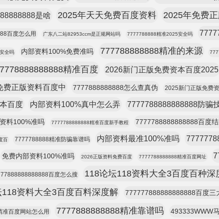
2025年天天免费百度资料
2025年免费
888888888是啥
777
88888百度怎么用
广东八二站82953ccm是正规网站吗
7777788888精准2025安全吗
777788888888精准的来源
内部资料100%免费准吗
度安全吗
77
77778888888888精准百度
2026新门正版免费资本百度2025
年免费正版资料百度中
7777888888888怎么查真伪
2025新门正版免费
资本百度
内部资料100%真中怎么弄
7777788888888888防骗
资料100%准吗
7777788888888888百度
7777788888888精准百度新手教程
内部资料最准100%准吗
777777
7777788888精准防骗靠谱吗
度百
7
免费内部资料100%准吗
2026正版资料免费百度
7777788888888精准百度网址
118论坛118资料大全3百度百种深
777888888888888百度怎么搜
坛118资料大全3百度百料深度解
777777888888888888百
7777888888888精准靠谱吗
493333WW
888精准百度网站怎么用