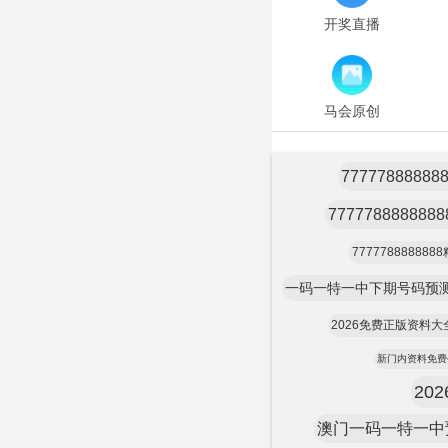
开奖直播
马会原创
777778888
77777888888
77777888888
一码一特一中下期号码预
2026免费正版资料大
新门内资料免费
20
澳门一码一特一中