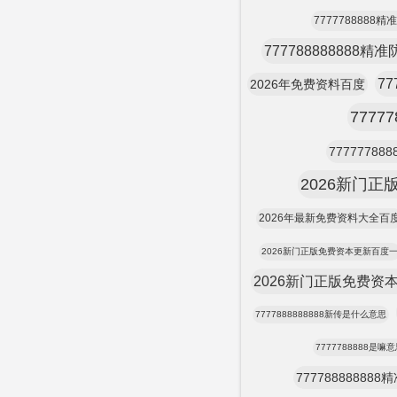
7777788888
777788888888精
77
2026年免费资料百度
7777
77777788
2026新门
2026年最新免费资料大全百
2026新门正版免费资本更新百度
2026新门正版免费资
7777888888888新传是什么意思
7777788888是嘛
77778888888